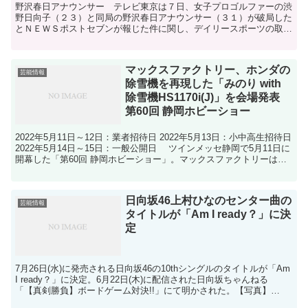
野沢春日アナウンサー テレビ東京は７日、女子プロゴルファーの渋
野日向子（２３）と同局の野沢春日アナウンサー（３１）が破局した
とＮＥＷＳポストセブンが報じた件に関し、デイリースポーツの取材
に対して「社員のプライバシーに関するご質問にはお答えし...
マックスファクトリー、ホンダの
芸能情報
除雪機を再現した「みのり with
除雪機HS1170i(J)」を会場発表
第60回 静岡ホビーショー
2022年5月11日～12日：業者招待日 2022年5月13日：小中高生招待日
2022年5月14日～15日：一般公開日 ツインメッセ静岡で5月11日に
開幕した「第60回 静岡ホビーショー」。マックスファクトリーは、
ホンダの...
日向坂46上村ひなのセンター曲の
芸能情報
タイトルが「Am I ready？」に決
定
7月26日(水)に発売される日向坂46の10thシングルのタイトルが「Am
I ready？」に決定。6月22日(木)に配信された日向坂ちゃんねる
「【真剣勝負】ボードゲーム対決!!」にて明かされた。【写真】
『BRODY8月号』表紙を飾る日向...