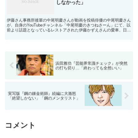
しなかった」
伊藤さん事務所後輩の中尾明慶さんが動画を投稿俳優の中尾明慶さん
が、自身のYouTubeチャンネル「中尾明慶のきつねさーん」にて、以
前より話題となっているレストアされた伊藤かずえさんの愛車、日産
初代シーマを紹介する動画を投稿しました。この動...
浜田雅功『芸能界常識チェック』が突然
の打ち切り…「終わっても全然いい」
実写版『鋼の錬金術師』続編に大激怒
「絶望しかない」「鋼のメンタリスト」
コメント