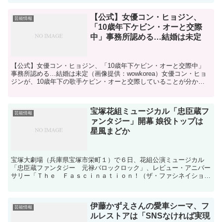
【公式】女優コン・ヒョジン、
芸能情報
「10歳年下ケビン・オーと交際
中」事務所認める…結婚は未定
【公式】女優コン・ヒョジン、「10歳年下ケビン・オーと交際中」
事務所認める…結婚は未定（画像提供：wowkorea）女優コン・ヒョ
ジンが、10歳年下の歌手ケビン・オーと交際していることが分かっ
た。コン・ヒョジンの所属事務所マネジメントSOO...
宝塚花組ミュージカル「忠臣蔵フ
芸能情報
ァンタジー」開幕 娘役トップは
星風まどか
宝塚大劇場（兵庫県宝塚市栄町１）で６日、花組公演ミュージカル
「忠臣蔵ファンタジー 元禄バロックロック」、レビュー・アニバー
サリー「Ｔｈｅ Ｆａｓｃｉｎａｔｉｏｎ！（ザ・ファシネイショ
ン）－花組誕生１００周年 そして未来へ－」が開幕した。前半...
伊藤かずえさんの愛車シーマ、フ
芸能情報
ルレストアは「SNSなければ実現