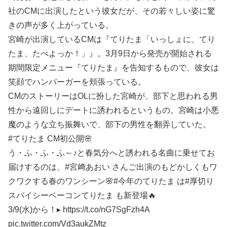
社のCMに出演したという彼女だが、その若々しい姿に驚
きの声が多く上がっている。
宮崎が出演しているCMは『てりたま「いっしょに、てり
たま、たべよっか！」』。3月9日から発売が開始される
期間限定メニュー『てりたま』を告知するもので、彼女は
笑顔でハンバーガーを頬張っている。
CMのストーリーはOLに扮した宮崎が、部下と思われる男
性から遠回しにデートに誘われるというもの。宮崎は小悪
魔のような立ち振舞いで、部下の男性を翻弄していた。
#てりたま CM初公開🌸
う・ふ・ふ・ふ～♪と春気分へと誘われる名曲に乗せてお
届けするのは、#宮﨑あおい さんご出演のもどかしくもワ
クワクする春のワンシーン🌸#今年のてりたま は#厚切り
スパイシーベーコンてりたま も新登場🔥
3/9(水)から！▸ https://t.co/nG7SgFzh4A
pic.twitter.com/Vd3aukZMtz