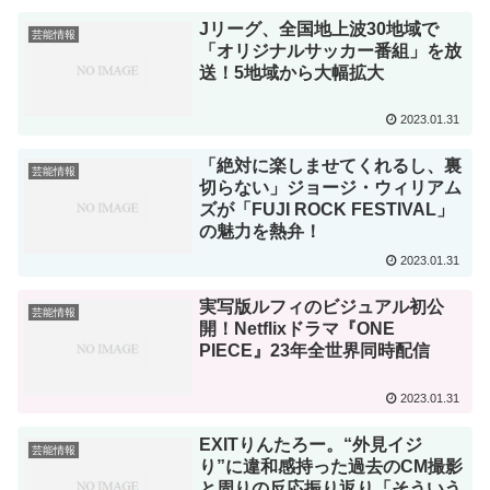
Jリーグ、全国地上波30地域で
芸能情報
「オリジナルサッカー番組」を放
送！5地域から大幅拡大
2023.01.31
「絶対に楽しませてくれるし、裏
芸能情報
切らない」ジョージ・ウィリアム
ズが「FUJI ROCK FESTIVAL」
の魅力を熱弁！
2023.01.31
実写版ルフィのビジュアル初公
芸能情報
開！Netflixドラマ『ONE
PIECE』23年全世界同時配信
2023.01.31
EXITりんたろー。“外見イジ
芸能情報
り”に違和感持った過去のCM撮影
と周りの反応振り返り「そういう