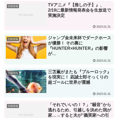
TVアニメ『【推しの子】』、
芸能情報
2/19に最新情報発表会を生放送で
実施決定
2023.01.31
ジャンプ金未来杯でダークホース
芸能情報
が優勝！ その裏に
『HUNTER×HUNTER』の影響
が…
2023.01.31
三笘薫がまたも『ブルーロック』
芸能情報
を現実に！ 凪誠士郎そっくりの
超ゴールに世界が震撼
2023.01.31
「それでいいの！？」“騒音”から
芸能情報
逃れるため、引越しを決めた我が
家…→すると夫が“義実家への引