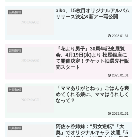
aiko、15枚目オリジナルアルバム
芸能情報
リリース決定&新アー写公開
2023.01.31
『花より男子』30周年記念展覧
芸能情報
会、4月19日(水)より 松屋銀座に
て開催決定！チケット抽選先行販
売スタート
2023.01.31
「ママありがとねっ」ごはんを褒
芸能情報
めてくれる娘に、ママはうれしく
なって？
2023.01.31
阿佐ヶ谷姉妹：“男女逆転”「大
芸能情報
奥」でオリジナルキャラ 次週「5