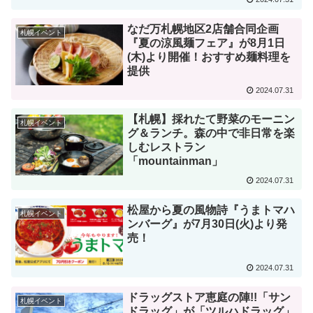
なだ万札幌地区2店舗合同企画
札幌イベント
『夏の涼風麺フェア』が8月1日
(木)より開催！おすすめ麺料理を
提供
2024.07.31
【札幌】採れたて野菜のモーニン
札幌イベント
グ＆ランチ。森の中で非日常を楽
しむレストラン
「mountainman」
2024.07.31
松屋から夏の風物詩『うまトマハ
札幌イベント
ンバーグ』が7月30日(火)より発
売！
2024.07.31
ドラッグストア恵庭の陣!!「サン
札幌イベント
ドラッグ」が「ツルハドラッグ」