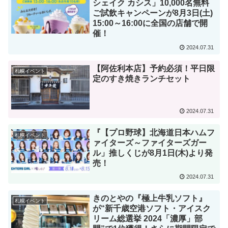
シェイク カシス」10,000名無料
ご試飲キャンペーンが8月3日(土)
15:00～16:00に全国の店舗で開
催！
2024.07.31
【阿佐利本店】予約必須！平日限
札幌イベント
定のすき焼きランチセット
2024.07.31
『【プロ野球】北海道日本ハムフ
札幌イベント
ァイターズ～ファイターズガー
ル」推しくじが8月1日(木)より発
売！
2024.07.31
きのとやの『極上牛乳ソフト』
札幌イベント
が“新千歳空港ソフト・アイスク
リーム総選挙 2024「濃厚」部