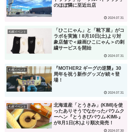
のほぼ隣に至近出店
2024.07.31
「ひこにゃん」と「靴下屋」がコ
札幌イベント
ラボを実施！8月10日(土)より対
象店舗で＜線画ひこにゃん＞の刺
繍サービスを開始
2024.07.31
『MOTHER2 ギーグの逆襲』30
札幌イベント
周年を祝う新作グッズが続々登
場！
2024.07.31
北海道産「とうきみ」(KIMI)を使
札幌イベント
ったありそうでなかったバウムク
ーヘン『とうきびバウム-KIMI-』
が8月1日(木)より順次発売！
2024.07.30