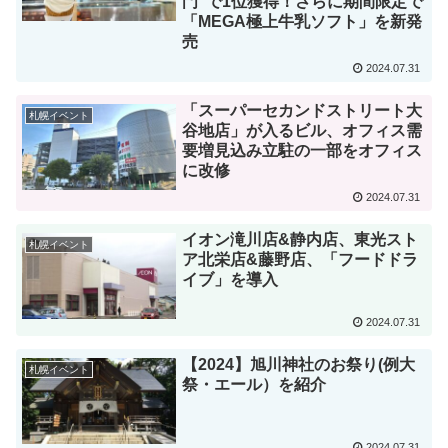
門”で1位獲得！さらに期間限定で
「MEGA極上牛乳ソフト」を新発
売
2024.07.31
「スーパーセカンドストリート大
札幌イベント
谷地店」が入るビル、オフィス需
要増見込み立駐の一部をオフィス
に改修
2024.07.31
イオン滝川店&静内店、東光スト
札幌イベント
ア北栄店&藤野店、「フードドラ
イブ」を導入
2024.07.31
【2024】旭川神社のお祭り(例大
札幌イベント
祭・エール）を紹介
2024.07.31