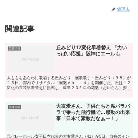
管理人
関連記事
丘みどり12変化早着替え 「力い
芸能情報
っぱい応援」阪神にエールも
太ももをあらわに歌唱する丘みどり 演歌歌手・丘みどり（３８）が
１６日、都内でリサイタル「演魅Ｖｏｌ．４」を開催した。丘は１２
変化の衣装早着替えに挑戦し、重量２０キロの花魁（おいらん）姿も
披露した。 開演前に取材に応じた丘は「飽きさせないよう...
大友愛さん、子供たちと席バラバ
芸能情報
ラで乗った飛行機で…感動の出来
事「日本て素敵だなぁー！」
元バレーボール女子日本代表の大友愛さん（41）が5日、自身のイン