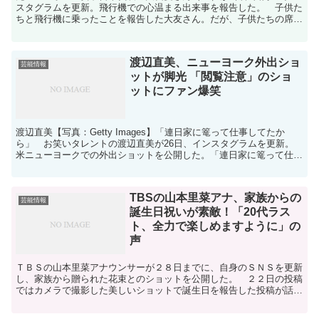
スタグラムを更新。飛行機での心温まる出来事を報告した。 子供た
ちと飛行機に乗ったことを報告した大友さん。だが、子供たちの席は
「それぞれ離れた席」だったという。 すると、三女・あ...
渡辺直美、ニューヨーク外出ショ
芸能情報
ットが脚光 「閲覧注意」のショ
ットにファン爆笑
渡辺直美【写真：Getty Images】「連日家に篭って仕事してたか
ら」 お笑いタレントの渡辺直美が26日、インスタグラムを更新。
米ニューヨークでの外出ショットを公開した。「連日家に篭って仕事
してたから今日はお外でご飯食べたにょ」と書き始...
TBSの山本里菜アナ、家族からの
芸能情報
誕生日祝いが素敵！「20代ラス
ト、全力で楽しめますように」の
声
ＴＢＳの山本里菜アナウンサーが２８日までに、自身のＳＮＳを更新
し、家族から贈られた花束とのショットを公開した。 ２２日の投稿
ではカメラで撮影した美しいショットで誕生日を報告した投稿が話題
となった山本アナ。この日は「＃花束＃ありがとう＃ｆｒｏ...