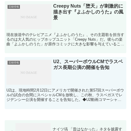
Creepy Nuts「堕天」が刺激的に
芸能情報
描き出す『よふかしのうた』の風
景
現在放送中のテレビアニメ『よふかしのうた』、その主題歌を担当す
るのは大人気のヒップホップユニット「Creepy Nuts」だ。彼らの楽
曲「よふかしのうた」が原作コミックに大きな影響を与えていること
を受けて、今回のアニメ化でも主題歌・挿入歌を...
U2、スーパーボウルCMでラスベ
芸能情報
ガス長期公演の開催を告知
U2は、現地時間2月12日にアメリカで開催された第57回スーパーボウ
ルの試合の合間にスペシャルCMを放映し、この秋、ラスベガスでレ
ジデンシー公演を開催することを告知した。◆U2動画コマーシャル
は、北アイルランド、ブラジル、フランス、日本など...
ナイツ塙 「昔はなかった」ネタを披露す