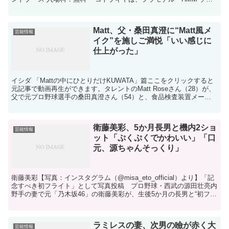
ド...
Matt、父・桑田真澄に“Matt風メ
芸能情報
イク”を施しご満悦「いい感じに
仕上がった」
イシダ 「Mattの中にひとりだけKUWATA」篇ここをクリックすると
元記事で動画再生ができます。タレントのMatt Roseさん（28）が、
父で元プロ野球選手の桑田真澄さん（54）と、食品検査装置メーカ
ーの新CMで共演し、桑田さんを“Ma...
衛藤美彩、5か月長男と機内2ショ
芸能情報
ット「ぷくぷくでかわいい」「口
元、源ちゃんそっくり」
衛藤美彩【写真：インスタグラム（@misa_eto_official）より】「記
念すべき初フライト」として写真投稿 プロ野球・西武の源田壮亮内
野手の妻で元「乃木坂46」の衛藤美彩が、生後5か月の長男と“初フラ
イト”に臨んだ。帰省の際の工夫を...
ラミレスの妻、次男の瞼が赤く大
芸能情報