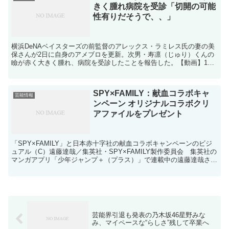
きく腫れ病院を受診「切開の可能
性有りだそうで、、」
横浜DeNAベイスターズの前監督のアレックス・ラミレス氏の妻の美
保さんが2日に自身のアメブロを更新。次男・寿凛（じゅり）くんの
瞼が赤く大きく腫れ、病院を受診したことを報告した。【動画】1歳
娘が突然白目で泡を吹く…「熱性けいれん」を描いた漫画...
SPY×FAMILY：献血コラボキャ
芸能情報
ンペーン オリジナルコラボクリ
アファイルをプレゼント
「SPY×FAMILY」と日本赤十字社の献血コラボキャンペーンのビジ
ュアル（C）遠藤達哉／集英社・SPY×FAMILY製作委員会 集英社の
マンガアプリ「少年ジャンプ＋（プラス）」で連載中の遠藤達哉さん
のマンガが原作のテレビアニメ「SPY×F...
芸能界引退も発表の乃木坂46星野みな
み、マイペースな“らしさ”残して卒業へ