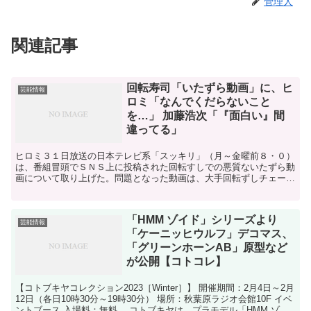
管理人
関連記事
回転寿司「いたずら動画」に、ヒ
芸能情報
ロミ「なんでくだらないこと
を…」 加藤浩次「『面白い』間
違ってる」
ヒロミ３１日放送の日本テレビ系「スッキリ」（月～金曜前８・０）
は、番組冒頭でＳＮＳ上に投稿された回転すしでの悪質ないたずら動
画について取り上げた。問題となった動画は、大手回転ずしチェーン
の「スシロー」とみられる店内で、若い男性が醤油さしをな...
「HMM ゾイド」シリーズより
芸能情報
「ケーニッヒウルフ」デコマス、
「グリーンホーンAB」原型など
が公開【コトコレ】
【コトブキヤコレクション2023［Winter］】 開催期間：2月4日～2月
12日（各日10時30分～19時30分） 場所：秋葉原ラジオ会館10F イベ
ントブース 入場料：無料 コトブキヤは、プラモデル「HMM ゾイ