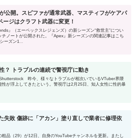
トが公開。スピファが通常武器、マスティフがケアパ
ンページはクラフト武器に変更！
 Legends』（エーペックスレジェンズ）の新シーズン“救世主”につい
チノートが公開された。『Apex』新シーズンの関連記事はこち
シーズン1...
可能性？ トラブルの連続で警視庁に動き
dio / Shutterstock 昨今、様々なトラブルが相次いでいるVTuber界隈
能性が浮上してきたという。警視庁は2月25日、知人女性に性的暴
た失敗 傷跡に「アカン」塗り直しで業者に修理依
品（29）が12日、自身のYouTubeチャンネルを更新。またし