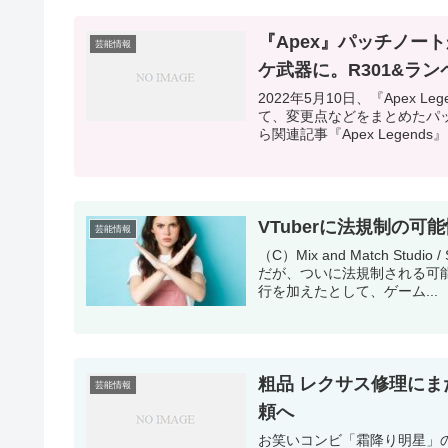
『Apex』パッチノー
芸能情報
ケ武器に。R301&ラ
2022年5月10日、『Apex
て、変更点などをまとめたパッ
ら関連記事『Apex Legends』
VTuberに法規制の
芸能情報
（C）Mix and Match Stu
だが、ついに法規制される可
行を加えたとして、ゲーム...
粗品 レクサス修理にま
芸能情報
頼へ
お笑いコンビ「霜降り明星」の粗