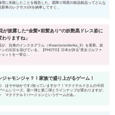
修理に失敗したことを報告した。霜降り明星の粗品粗品ってどんな
新車のレクサスUXを納車してすぐ...
莉花が披露した“金髪×前髪あり”の妖艶黒ドレス姿に
変わりますね」
自身のインスタグラム（＠warriorsmilerika_9）を更新。妖
ンの注目を浴びている。【PHOTO】日本が誇る”美女ゴルファ
ショットを一挙公...
ンジャモンジャ？！家族で盛り上がるゲーム！
の ほそやゆかです♪知っていますか？！マクドナルドさんの今回
ゲームシリーズ。第一弾と第二弾とラインナップが変わりますが、
 マクドナルドバージョンというゲームがあ...