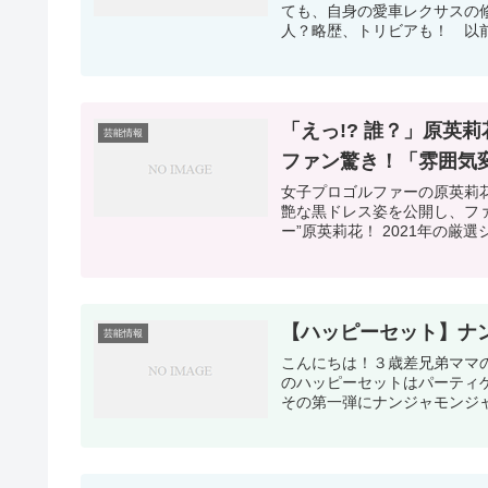
ても、自身の愛車レクサスの
人？略歴、トリビアも！ 以前
「えっ!? 誰？」原英
芸能情報
ファン驚き！「雰囲気
女子プロゴルファーの原英莉花が、
艶な黒ドレス姿を公開し、ファ
ー”原英莉花！ 2021年の厳選
【ハッピーセット】ナ
芸能情報
こんにちは！３歳差兄弟ママ
のハッピーセットはパーティ
その第一弾にナンジャモンジャ