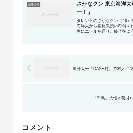
さかなクン 東京海洋大
芸能情報
ー！」
タレントのさかなクン（46
海洋大から客員教授の称号を
生にエールを送り、終了後に会見
国分太一『DASH村』で村人に
『千鳥』大悟が漫才
コメント