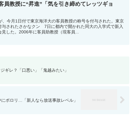
客員教授に“昇進”「気を引き締めてレッツギョ
）が、今月1日付で東京海洋大の客員教授の称号を付与された。東京
付与されたさかなクン 7日に都内で開かれた同大の入学式で新入
した。2006年に客員助教授（現客員...
マジギレ？「口悪い」「鬼越みたい」
中にポロリ…「新人なら放送事故レベル」