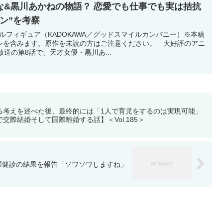
な&黒川あかねの物語？ 恋愛でも仕事でも実は拮抗
ン”を考察
ールフィギュア（KADOKAWA／グッドスマイルカンパニー）※本稿
レを含みます。原作を未読の方はご注意ください。 大好評のアニ
送の第8話で、天才女優・黒川あ...
る考えを述べた後、最終的には「1人で育児をするのは実現可能」
際結婚そして国際離婚する話】＜Vol.185＞
婦健診の結果を報告「ソワソワしますね」