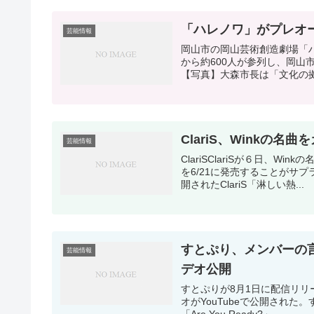
「ハレノワ」がプレオー
芸能情報
岡山市の岡山芸術創造劇場「
から約600人が参列し、岡
【写真】大森市長は「文化の拠
ClariS、Winkの名
芸能情報
ClariSClariSが６日、W
を6/21に発売することがサプ
開されたClariS「淋しい熱...
すとぷり、メンバーの言
芸能情報
デオ公開
すとぷりが8月1日に配信リリース
オがYouTubeで公開された。
「Are You Ready?」...