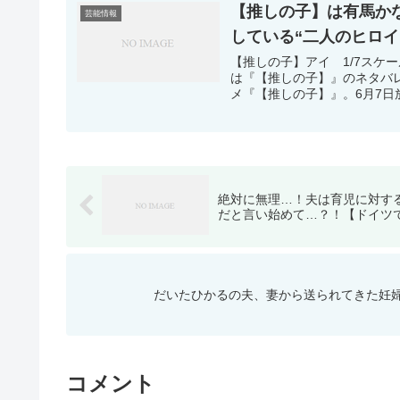
【推しの子】は有馬か
芸能情報
している“二人のヒロイ
【推しの子】アイ 1/7スケ
は『【推しの子】』のネタバ
メ『【推しの子】』。6月7日放
絶対に無理…！夫は育児に対す
だと言い始めて…？！【ドイツで交
だいたひかるの夫、妻から送られてきた妊
コメント