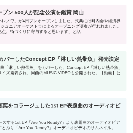
プン 500人が記念公演を鑑賞 岡山
ハレノワ」が4日プレオープンしました。式典には町内会や経済界
山市ジュニアオーケストラによるオープニング演奏が行われました。
点。街づくりに寄与すると思います」と話...
曲をカバーしたConcept EP「淋しい熱帯魚」発売決定
inkの名曲「淋しい熱帯魚」をカバーした、Concept EP「淋しい熱帯魚」
ライズ発表され、同曲のMUSIC VIDEOも公開された。【動画】公
葉をコラージュした1st EP表題曲のオーディオビ
する1st EP「Are You Ready?」より表題曲のオーディオビデ
すとぷり「Are You Ready?」オーディオビデオのサムネイル。