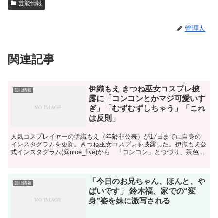
芸能情報
管理人
関連記事
伊織もえ きつね巫女コスプレ披
芸能情報
露に「コンコンとかマジ可愛いす
ぎ」「むずむずしちゃう」「これ
は反則」
人気コスプレイヤーの伊織もえ（年齢非公表）が17日までに自身の
インスタグラムを更新。きつね巫女コスプレを披露した。伊織もえ公
式インスタグラム(@moe_five)から 「コンコン」とつづり、茶色の
耳を着け、巫女の衣装に身を包んだ、きつね巫女...
「今日のお兄ちゃん、ほんと、や
芸能情報
ばいです」 鈴木福、家での“変
身”姿を妹に激写される