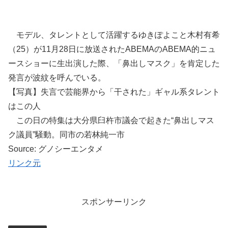
モデル、タレントとして活躍するゆきぽよこと木村有希
（25）が11月28日に放送されたABEMAのABEMA的ニュ
ースショーに生出演した際、「鼻出しマスク」を肯定した
発言が波紋を呼んでいる。
【写真】失言で芸能界から「干された」ギャル系タレント
はこの人
この日の特集は大分県臼杵市議会で起きた“鼻出しマス
ク議員”騒動。同市の若林純一市
Source: グノシーエンタメ
リンク元
スポンサーリンク