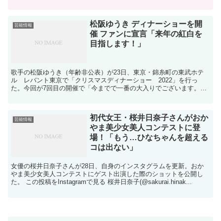
ラクター大賞』は1986年にスタートし、今回で38...
松阪ゆうき ディナーショーを開
芸能情報
催 ファンに宣言「来年の紅白を
目指します！」
歌手の松阪ゆうき（年齢非公表）が23日、東京・錦糸町の東武ホテ
ル レバント東京で「クリスマスディナーショー 2022」を行っ
た。今回が7回目の開催で「今までで一番の大入りでございます。あ
りがとうございます」と感謝した。クリスマスディナーショ...
初代女王・桜井日奈子さんがおか
芸能情報
やま美少女美人コンテストに登
場！「もう…ひなちゃんを超える
コは出ない」
女優の桜井日奈子さんが28日、自身のインスタグラムを更新。おか
やま美少女美人コンテストにゲスト出演した際のショットを公開し
た。 この投稿をInstagramで見る 桜井日奈子(@sakurai.hinak...