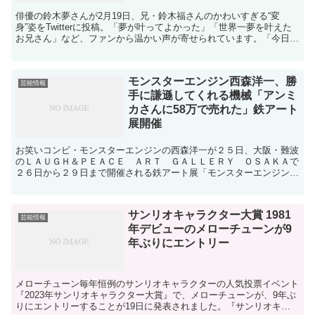
俳優の鈴木夢さんが2月19日、兄・鈴木福さんのかわいすぎる“変
身”姿をTwitterに投稿。「夢が叶ってよかった」「世界一夢を叶えた
お兄さん」など、ファンから温かい声が寄せられています。「今日の
お兄ちゃん、ほんと、やばいです、。笑」 ...
モンスターエンジン西森洋一、勝
芸能情報
手に謙遜してくれる機械「アンミ
カさんに58万で売れた」鉄アート
展開催
お笑いコンビ・モンスターエンジンの西森洋一が２５日、大阪・難波
のＬＡＵＧＨ＆ＰＥＡＣＥ ＡＲＴ ＧＡＬＬＥＲＹ ＯＳＡＫＡで
２６日から２９日まで開催される鉄アート展「モンスターエンジン西
森鉄工所」のＰＲ会見を行った。 東大阪市の実家が鉄工所...
サンリオキャラクター大賞 1981
芸能情報
年デビューのメローチューンが9
年ぶりにエントリー
メローチューン毎年恒例のサンリオキャラクターの人気投票イベント
『2023年サンリオキャラクター大賞』で、メローチューンが、9年ぶ
りにエントリーすることが19日に発表されました。『サンリオキャ