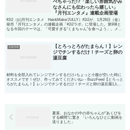
べちゃった!?「楽しい雰囲気がみ
なさんにも伝わったら嬉しい」
『月刊エンタメ』連載企画登場
#2i2（(c)月刊エンタメ Hair&Make/JULLY）#2i2が、1月28日（金）
発売『月刊エンタメ』の連載企画「#2i2ラボ」に登場した。第9弾と
なる今回のテーマは、「可愛すぎる“くまちゃん”を食べよう」。メン
バー全員が出演し、S...
【とろっとろがたまらん！】レン
芸能情報
ジでチンするだけ！チーズと卵の
湯豆腐
材料を全部入れてレンジでチンするだけ♪ちょっと小腹が空いた時に
オススメです！ぜひ、作ってみてくださいね♪ - BuzzFeed【とろっと
ろがたまらん！】レンジでチンするだけ！チーズと卵の湯豆腐1人前
材料：豆腐 150g卵 1個めんつゆ（3倍...
夏菜、おなかの中の赤ちゃんが“あくびを
する瞬間”に驚き 「いろんなひとに動画を
送りました」