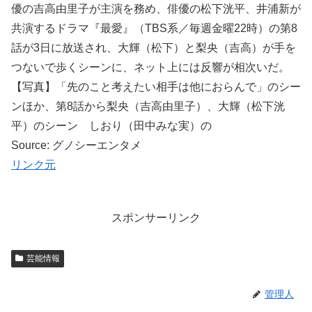
優の吉高由里子が主演を務め、俳優の松下洸平、井浦新が
共演するドラマ『最愛』（TBS系／毎週金曜22時）の第8
話が3日に放送され、大輝（松下）と梨央（吉高）が手を
つないで歩くシーンに、ネット上には反響が相次いだ。
【写真】「先のこと考えたい相手は他におらんで」のシー
ンほか、第8話から梨央（吉高由里子）、大輝（松下洸
平）のシーン しおり（田中みな実）の
Source: グノシーエンタメ
リンク元
スポンサーリンク
芸能情報
管理人