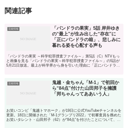
関連記事
「パンドラの果実」5話 岸井ゆき
芸能情報
の“最上”が生み出した“存在”に
「正にパンドラの箱」、悲しみに
暮れる姿を心配する声も
「パンドラの果実 ～科学犯罪捜査ファイル～」第5話（C）NTVもっ
と画像を見る「パンドラの果実～科学犯罪捜査ファイル～」の5話が
5月21日放送。最上が科学界から身を引いた理由に「正にパンドラの
箱」などの声が上がるとともに、大事な先輩を亡くし...
鬼越・金ちゃん「M-1」で初回か
芸能情報
ら“84点”付けた山田邦子を擁護
「邦ちゃんってああいう人」
お笑いコンビ「鬼越トマホーク」が19日に公式YouTubeチャンネルを
更新。18日に開催された「M-1グランプリ2022」で初審査員を務めた
お笑いタレント・山田邦子（62）が“84点”を付けたことについて、コ
メントする場面があった。お笑いコ...