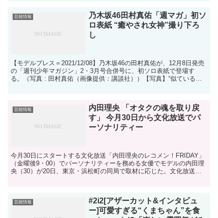
乃木坂46田村真佑「週マガ」初ソ
芸能情報
ロ表紙 “癒やされ女神”撮り下ろ
し
【モデルプレス＝2021/12/08】乃木坂46の田村真佑が、12月8日発売
の「週刊少年マガジン」2・3月号合併号に、初ソロ表紙で登場す
る。（写真 : 田村真佑（画像提供：講談社））【写真】“似ていると
話題”乃木坂46田村真佑＆日向坂46加...
内田理央 「オタクの魂を取り戻
芸能情報
す」 今月30日から文化放送でパ
ーソナリティー
今月30日にスタートする文化放送「内田理央のレコメン！FRIDAY」
（金曜後9・00）でパーソナリティーを務める女優でモデルの内田理
央（30）が20日、東京・浜松町の同局で取材に応じた。文化放送
「内田理央のレコメン！FRIDAY」パーソナリ...
#2i2[アザーカット&インタビュ
芸能情報
ー]可愛すぎる“くまちゃん”を食