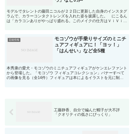
モデルでタレントの藤田ニコルが２２日に更新した自身のインスタグ
ラムで、カラーコンタクトレンズを入れた姿を披露した。 にこるん
は「カラコンありがやっぱり盛れる。このメイクの仕方はＶｉＶｉ買
ってねー」とつづり、自身の顔写真を掲載した。 コメント...
モコゾウが手乗りサイズのミニチ
芸能情報
ュアフィギュアに！「ヨッ！」
「はんせい」など全5種
本秀康の愛犬・モコゾウのミニチュアフィギュアがケンエレファント
から登場した。「モコゾウ フィギュアコレクション」バナーすべて
の画像を見る（全14件）フィギュアは本によるイラストを元に制
作。丸みを帯びた柔らかい曲線のフォルムや上品な毛並みを表...
工藤静香、自分で編んだ帽子が大不評
「クオリティの低さにびっくり」