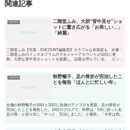
関連記事
二階堂ふみ、大胆“背中見せ”ショ
芸能情報
ットに驚き広がる「お美しい…」
「綺麗」
二階堂ふみ【写真：ENCOUNT編集部】カラフルな衣装姿も 女優・
二階堂ふみのインスタグラムのマネジャーアカウントが10日に更
新。大胆な背中見せショットを披露し、話題を呼んでいる。 ピンク
色のドレスを着て、振り向いた姿勢でカメラを見つめてい...
秋野暢子、足の骨折が完治したこ
芸能情報
とを報告「ほんとに忙しい年」
女優の秋野暢子が19日と20日に自身のアメブロを更新。足の骨折が
完治したことを報告した。19日のブログで、秋野は「5月に折った右
足の骨」と切り出し「やっと、完治しました」と報告。「今年は色々
ありますが…」「ひとつずつクリァーにしていきます」...