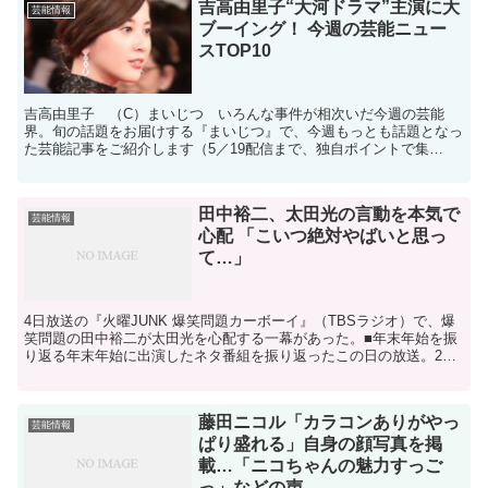
吉高由里子“大河ドラマ”主演に大
芸能情報
ブーイング！ 今週の芸能ニュー
スTOP10
吉高由里子 （C）まいじつ いろんな事件が相次いだ今週の芸能
界。旬の話題をお届けする『まいじつ』で、今週もっとも話題となっ
た芸能記事をご紹介します（5／19配信まで、独自ポイントで集
計）。1位 吉高由里子“大河ドラマ”主演にブーイングの理由...
田中裕二、太田光の言動を本気で
芸能情報
心配 「こいつ絶対やばいと思っ
て…」
4日放送の『火曜JUNK 爆笑問題カーボーイ』（TBSラジオ）で、爆
笑問題の田中裕二が太田光を心配する一幕があった。■年末年始を振
り返る年末年始に出演したネタ番組を振り返ったこの日の放送。2人
は大晦日、日本テレビの特番に出演したあと、翌日の...
藤田ニコル「カラコンありがやっ
芸能情報
ぱり盛れる」自身の顔写真を掲
載…「ニコちゃんの魅力すっご
っ」などの声