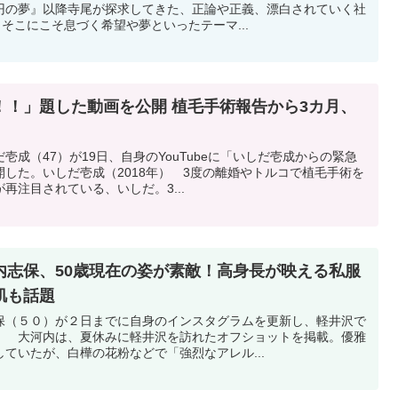
円の夢』以降寺尾が探求してきた、正論や正義、漂白されていく社
、そこにこそ息づく希望や夢といったテーマ...
！！」題した動画を公開 植毛手術報告から3カ月、
成（47）が19日、自身のYouTubeに「いしだ壱成からの緊急
した。いしだ壱成（2018年） 3度の離婚やトルコで植毛手術を
再注目されている、いしだ。3...
内志保、50歳現在の姿が素敵！高身長が映える私服
肌も話題
保（５０）が２日までに自身のインスタグラムを更新し、軽井沢で
。 大河内は、夏休みに軽井沢を訪れたオフショットを掲載。優雅
ていたが、白樺の花粉などで「強烈なアレル...