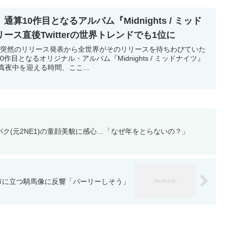
算10作目となるアルバム『Midnights / ミッド
ス直後Twitterの世界トレンドでも1位に
の突然のリリース発表から全世界がそのリリースを待ちわびていた
作目となるオリジナル・アルバム『Midnights / ミッドナイツ』
真夜中を迎える時間、ここ...
ク(元2NE1)の童顔美貌に感心…「なぜ年をとらないの？」
石市に立つ騎馬像に反響「パーリーしそう」