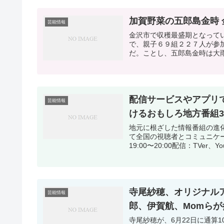
加賀野菜の五郎島金時
芸能情報
金沢市で収穫最盛期となって
で、親子６９組２２７人が参
配信サービスやアプリ
芸能情報
けるおもしろ地方番組
地元に根ざした情報番組の進化
て全国の視聴者とコミュニケー
19:00〜20:00配信：TVer、Y
寺尾紗穂、オリジナル
芸能情報
郎、伊賀航、Momらが
寺尾紗穂が、6月22日に通算