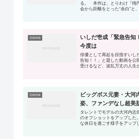
る。 本作は、とりわけ『楕
会から距離をとった“余白”と
いしだ壱成「緊急告知
芸能情報
今度は
俳優として再起を目指すいしだ壱
告知！！」と題した動画を公開
受けるなど、波乱万丈の人生が
ビッグボス元妻・大河
芸能情報
姿、ファンデなし超美
タレントでモデルの大河内志
のオフショットをアップした
な休日を過ごす様子をアップし