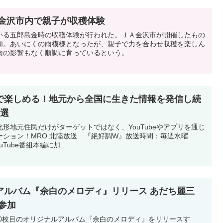
 金沢市内で親子が収穫体験
いる五郎島金時の収穫体験が行われた。ＪＡ金沢市が開催したもの
加。あいにくの雨模様となったが、親子で力を合わせ収穫を楽しん
だ。ことし、五郎島金時は大雨の影響もなく順調に育っているという。 ...
で楽しめる！地元から全国に生きた情報を発信し続
3選
形地元住民だけがターゲットではなく、YouTubeやアプリを通じ
ション！MRO 北陸放送 『絶好調W』放送時間：毎週水曜
ouTube番組本編に加...
アルバム『余白のメロディ』リリース あだち麗三
参加
10枚目のオリジナルアルバム『余白のメロディ』をリリースす