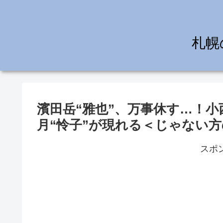
札幌
濱田岳“雅也”、万事休す…！小
月“怜子”が現れる＜じゃない
スポ