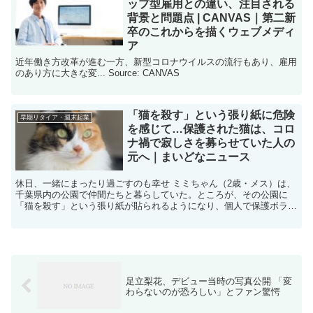
ップ型雇用との違い、注目される
背景と問題点 | CANVAS｜第二新
卒のこれからを描くウェブメディ
ア
近年働き方改革が進む一方、新型コロナウイルスの流行もあり、雇用
のあり方に大きな変... Source: CANVAS
「猫を殺す」という張り紙に危険
早期リタイア・週末起業
を感じて…保護された猫は、コロ
ナ禍で寂しさを募らせていた人の
元へ｜まいどなニュース
休日、一緒にまったり過ごすのも幸せ ミミちゃん（2歳・メス）は、
千葉県内の公園で仲間たちと暮らしていた。ところが、その公園に
「猫を殺す」という張り紙が貼られるようになり、個人で保護ボラン
ティアをしていた人が危険を感じ、ミミちゃんと仲... ...
足立梨花、デビュー当時の写真公開 「変
わらないのが恐ろしい」とファン驚愕