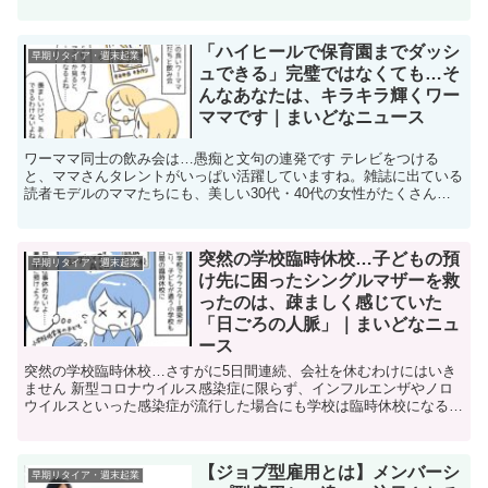
いな」「転職しようかな」... ...
「ハイヒールで保育園までダッシ
早期リタイア・週末起業
ュできる」完璧ではなくても…そ
んなあなたは、キラキラ輝くワー
ママです｜まいどなニュース
ワーママ同士の飲み会は…愚痴と文句の連発です テレビをつける
と、ママさんタレントがいっぱい活躍していますね。雑誌に出ている
読者モデルのママたちにも、美しい30代・40代の女性がたくさんい
ます。SNSには彼女たちのキラキラ輝く「完璧な... ...
突然の学校臨時休校…子どもの預
早期リタイア・週末起業
け先に困ったシングルマザーを救
ったのは、疎ましく感じていた
「日ごろの人脈」｜まいどなニュ
ース
突然の学校臨時休校…さすがに5日間連続、会社を休むわけにはいき
ません 新型コロナウイルス感染症に限らず、インフルエンザやノロ
ウイルスといった感染症が流行した場合にも学校は臨時休校になるこ
とがあります。子どもを感染症から守る措置である... ...
【ジョブ型雇用とは】メンバーシ
早期リタイア・週末起業