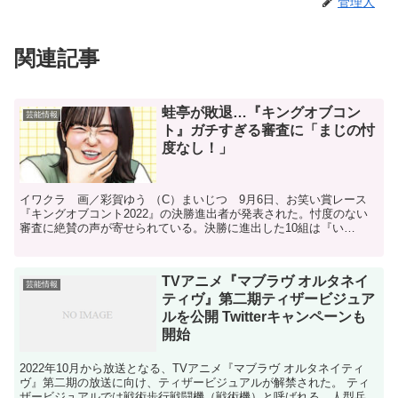
管理人
関連記事
蛙亭が敗退…『キングオブコン
芸能情報
ト』ガチすぎる審査に「まじの忖
度なし！」
イワクラ 画／彩賀ゆう （C）まいじつ 9月6日、お笑い賞レース
『キングオブコント2022』の決勝進出者が発表された。忖度のない
審査に絶賛の声が寄せられている。決勝に進出した10組は『い
ぬ』、『かが屋』、『クロコップ』、『コットン』、『最高...
TVアニメ『マブラヴ オルタネイ
芸能情報
ティヴ』第二期ティザービジュア
ルを公開 Twitterキャンペーンも
開始
2022年10月から放送となる、TVアニメ『マブラヴ オルタネイティ
ヴ』第二期の放送に向け、ティザービジュアルが解禁された。 ティ
ザービジュアルでは戦術歩行戦闘機（戦術機）と呼ばれる、人型兵