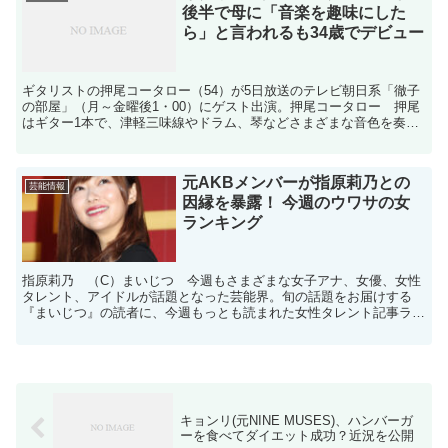
後半で母に「音楽を趣味にした
ら」と言われるも34歳でデビュー
ギタリストの押尾コータロー（54）が5日放送のテレビ朝日系「徹子
の部屋」（月～金曜後1・00）にゲスト出演。押尾コータロー 押尾
はギター1本で、津軽三味線やドラム、琴などさまざまな音色を奏で
る「超絶技巧」で知られている。世界最大級の音楽イベ...
元AKBメンバーが指原莉乃との
芸能情報
因縁を暴露！ 今週のウワサの女
ランキング
指原莉乃 （C）まいじつ 今週もさまざまな女子アナ、女優、女性
タレント、アイドルが話題となった芸能界。旬の話題をお届けする
『まいじつ』の読者に、今週もっとも読まれた女性タレント記事ラン
キングをご紹介します（12／22配信まで、独自ポイントで...
キョンリ(元NINE MUSES)、ハンバーガ
ーを食べてダイエット成功？近況を公開