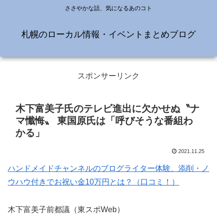
ささやかな話、気になるあのコト
札幌のローカル情報・イベントまとめブログ
スポンサーリンク
木下富美子氏のテレビ進出に欠かせぬ〝ナ
マ懺悔〟 東国原氏は「呼びそうな番組わ
かる」
2021.11.25
ハンドメイドチャンネルのブログライター体験、添削・ノ
ウハウ付きでお祝い金10万円とは？（口コミ！）
木下富美子前都議（東スポWeb）