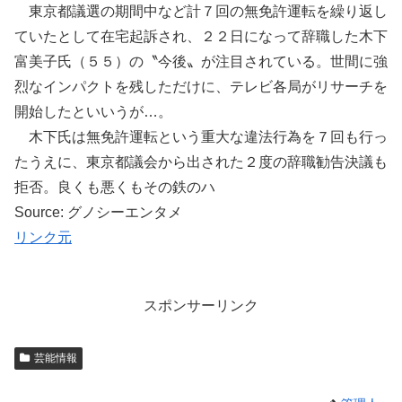
東京都議選の期間中など計７回の無免許運転を繰り返し
ていたとして在宅起訴され、２２日になって辞職した木下
富美子氏（５５）の〝今後〟が注目されている。世間に強
烈なインパクトを残しただけに、テレビ各局がリサーチを
開始したといいうが…。
木下氏は無免許運転という重大な違法行為を７回も行っ
たうえに、東京都議会から出された２度の辞職勧告決議も
拒否。良くも悪くもその鉄のハ
Source: グノシーエンタメ
リンク元
スポンサーリンク
芸能情報