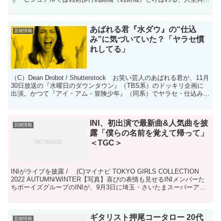
器・不知火が出撃する瞬間を描かれている。 TVアニ...
あばれる君『水ダウ』の“仕込
芸能情報
み”に気づいていた？「ヤラセ慣
れしてる」
（C）Dean Drobot / Shutterstock お笑い芸人のあばれる君が、11月
30日放送の『水曜日のダウンタウン』（TBS系）のドッキリ企画に
出演。かつて『アイ・アム・冒険少年』（同系）でヤラセ・仕込みを
疑われた身だが、この日...
INI、初出演で最新曲&人気曲を披
芸能情報
露「僕らの名前を覚えて帰って」
＜TGC＞
INIがライブを披露 / (C)マイナビ TOKYO GIRLS COLLECTION
2022 AUTUMN/WINTER【写真】喜びの表情も見せるINIメンバーた
ちボーイズグループのINIが、9月3日に埼玉・さいたまスーパーアリ
ーナで...
ギタリスト押尾コータロー 20代
芸能情報