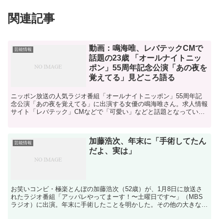
関連記事
動画：鳴海唯、レバテックCMで
芸能情報
話題の23歳 「オールナイトニッ
ポン」55周年記念公演「あの夜を
覚えてる」見どころ語る
ニッポン放送の人気ラジオ番組「オールナイトニッポン」55周年記
念公演「あの夜を覚えてる」に出演する女優の鳴海唯さん。求人情報
サイト「レバテック」CMなどで「可愛い」などと話題となっている
23歳が演じるのは、千葉雄大さん扮（ふん）するラジオパ...
加藤浩次、年末に「手術してたん
芸能情報
だよ、実は」
お笑いコンビ・極楽とんぼの加藤浩次（52歳）が、1月8日に放送さ
れたラジオ番組「アッパレやってまーす！〜土曜日です〜」（MBS
ラジオ）に出演。年末に手術したことを明かした。その他の大きな画
像はこちら 新年一発目の収録となったこの日の番組、メ...