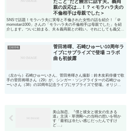
たこと”だと饒舌に話す夫。義両
親の反応は…！？＜モラハラ夫の
不倫相手は母親でした＞
SNSで話題！モラハラ夫に実母と不倫された女性の話を紹介！「＠
momotan1000」さんの「モラハラ夫の不倫相手は母親でした」を紹
介します。ついに始まる、夫＆義両親との戦い。それにしても義父と
義母、ありえない～！前回、夫と義両親に直接会う...
菅田将暉、石崎ひゅーい10周年ラ
芸能情報
イブにサプライズで登場 コラボ
曲も初披露
（左から）石崎ひゅーいさん、菅田将暉さん撮影：鈴木友莉俳優で歌
手の菅田将暉さん（29）が、シンガー・ソングライターの石崎ひゅ
ーいさん（38）の10周年記念ライブにサプライズで登場。オリジナ
ルコラボ曲『あいもかわらず』を初披露しました。25日...
美山加恋、『僕と彼女と彼女の生きる
道』主演・草彅剛への当時の想いを明か
す「最初は冷たい感じだったんですけ
ど…」