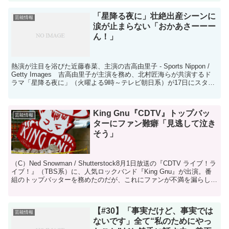
「星降る夜に」壮絶出産シーンに
芸能情報
涙が止まらない「おかあさーーー
ん！」
熱演が注目を浴びた近藤春菜、主演の吉高由里子 - Sports Nippon /
Getty Images 吉高由里子が主演を務め、北村匠海らが共演するド
ラマ「星降る夜に」（火曜よる9時～テレビ朝日系）が17日にスター
ト。第1話にゲスト出演...
King Gnu『CDTV』トップバッ
芸能情報
ターにファン難癖「見逃して泣き
そう」
（C）Ned Snowman / Shutterstock8月1日放送の『CDTV ライブ！ラ
イブ！』（TBS系）に、人気ロックバンド『King Gnu』が出演。番
組のトップバッターを務めたのだが、これにファンが不満を漏らして
いるようだ。こ...
【#30】「事実だけど、事実では
芸能情報
ないです」全て“私のためにやっ