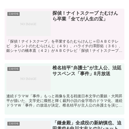
探偵！ナイトスクープ たむけん
芸能情報
ら卒業「全てが人生の宝」
「探偵！ナイトスクープ」を卒業するたむらけんじ＝ⓒＡＢＣテレ
ビ タレントのたむらけんじ（４９）、ハライチの澤部佑（３６）、
銀シャリの橋本直（４２）がＡＢＣテレビ「探偵！ナイトスクープ」
（金・後１１・１７）の探偵を来春に卒業すると８日、同局が...
椎名桔平“弁護士”が主人公、法廷
芸能情報
サスペンス「事件」8月放送
連続ドラマＷ「事件」もっと画像を見る戦後日本文学の重鎮・大岡昇
平が描いた、文学史に燦然と輝く裁判小説の金字塔のドラマ化、連続
ドラマＷ「事件」の放送が決定。椎名桔平が主人公の弁護士を演じ
る。上白石萌歌“紗枝”の靴ひもを結ぶ山田裕貴“直哉”に「...
「鎌倉殿」全成役の新納慎也、迫
芸能情報
田孝也&中川大志との3ショット