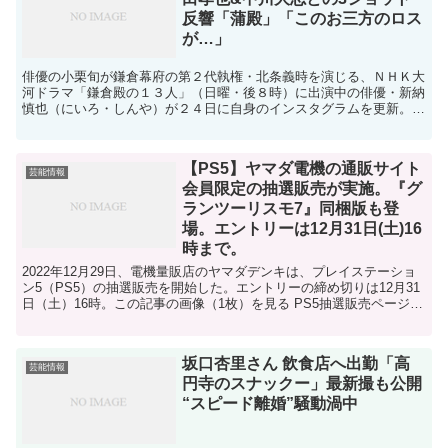
反響「蒲殿」「このお三方のロス
が…」
俳優の小栗旬が鎌倉幕府の第２代執権・北条義時を演じる、ＮＨＫ大
河ドラマ「鎌倉殿の１３人」（日曜・後８時）に出演中の俳優・新納
慎也（にいろ・しんや）が２４日に自身のインスタグラムを更新。同
ドラマで共演する迫田孝也、中川大志との３ショットを公開...
【PS5】ヤマダ電機の通販サイト
芸能情報
会員限定の抽選販売が実施。『グ
ランツーリスモ7』同梱版も登
場。エントリーは12月31日(土)16
時まで。
2022年12月29日、電機量販店のヤマダデンキは、プレイステーショ
ン5（PS5）の抽選販売を開始した。エントリーの締め切りは12月31
日（土）16時。この記事の画像（1枚）を見る PS5抽選販売ページ
対象商品はディスクドライブ付きの通常...
坂口杏里さん 飲食店へ出勤「高
芸能情報
円寺のスナックー」最新撮も公開
“スピード離婚”騒動渦中