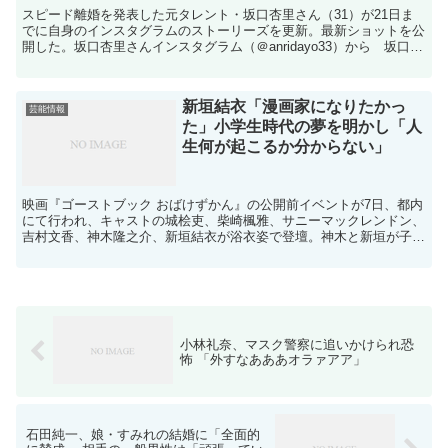
スピード離婚を発表した元タレント・坂口杏里さん（31）が21日ま
でに自身のインスタグラムのストーリーズを更新。最新ショットを公
開した。坂口杏里さんインスタグラム（＠anridayo33）から 坂口さ
んは6月8日にSNSで結婚を発表。しかし、...
新垣結衣「漫画家になりたかっ
芸能情報
た」小学生時代の夢を明かし「人
生何が起こるか分からない」
映画『ゴーストブック おばけずかん』の公開前イベントが7日、都内
にて行われ、キャストの城桧吏、柴崎楓雅、サニーマックレンドン、
吉村文香、神木隆之介、新垣結衣が浴衣姿で登壇。神木と新垣が子ど
も時代の夢を明かした。『ALWAYS 三丁目の夕日』...
小林礼奈、マスク警察に追いかけられ恐
怖 「外すなあああオラァアア」
石田純一、娘・すみれの結婚に「全面的