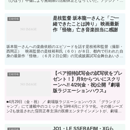
（ひぼう）中傷により無期限の活動休止となっていた。アクシア・ク
ローネツイッター（@AXIA_96NE）から ...
是枝監督 坂本龍一さんと「ご一
芸能情報
緒できたことは誇り」 映画最新
作「怪物」亡き音楽担当に感謝
坂本龍一さんへの楽曲依頼のエピソードを話す是枝裕和監督（撮影・
西岡正） 映画監督の是枝裕和氏（６０）が８日、都内で行われた自
身の最新作「怪物」（６月２日公開）の完成披露試写会舞台あいさつ
に主演の安藤サクラ（３７）、永山瑛太（４０）、黒川想矢...
【ペア招待試写会の試写状をプレ
芸能情報
ゼント！】月9からついにスクリ
ーンへ!! 4/29(金・祝)公開『劇場
版ラジエーションハウス』
■4月29日（金・祝） ／ 劇場版ラジエーションハウス 「グランドジ
ャンプ」にて連載中のコミックを’19年4月にドラマ化。その後シーズ
ン2も放送された窪田正孝主演の医療エンタテインメントが、劇場版
として帰ってくる。本田翼、広瀬アリスといった...
JO1・LE SSERAFIM・XGら
芸能情報