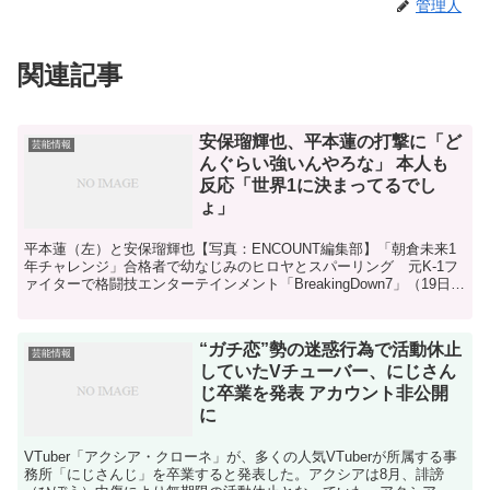
管理人
関連記事
安保瑠輝也、平本蓮の打撃に「ど
芸能情報
んぐらい強いんやろな」 本人も
反応「世界1に決まってるでし
ょ」
平本蓮（左）と安保瑠輝也【写真：ENCOUNT編集部】「朝倉未来1
年チャレンジ」合格者で幼なじみのヒロヤとスパーリング 元K-1フ
ァイターで格闘技エンターテインメント「BreakingDown7」（19日・
幕張メッセ）への参戦が内定している...
“ガチ恋”勢の迷惑行為で活動休止
芸能情報
していたVチューバー、にじさん
じ卒業を発表 アカウント非公開
に
VTuber「アクシア・クローネ」が、多くの人気VTuberが所属する事
務所「にじさんじ」を卒業すると発表した。アクシアは8月、誹謗