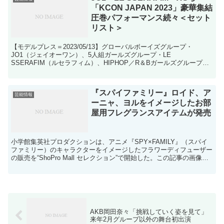
「KCON JAPAN 2023」豪華集結
圧巻パフォーマンス続々＜セット
リスト＞
【モデルプレス＝2023/05/13】グローバルボーイズグループ・
JO1（ジェイオーワン）、5人組ガールズグループ・LE
SSERAFIM（ルセラフィム）、HIPHOP／R＆Bガールズグループ・
XG（エックスジー）ら豪華アーティストが13日...
『スパイファミリー』ロイド、ア
芸能情報
ーニャ、ヨルをイメージしたお部
屋用フレグランスアイテムが発売
小学館集英社プロダクションは、アニメ『SPY×FAMILY』（スパイ
ファミリー）のキャラクターをイメージしたフラワーディフューザー
の販売を“ShoPro Mall セレクション”で開始した。この記事の画像（5
枚）を見る ラインアップは、ロイ...
AKB岡田奈々「挑戦していく姿を見て」
来年2月グループ以外の舞台初出演