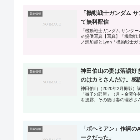
「機動戦士ガンダム サ
芸能情報
て無料配信
「機動戦士ガンダム サンダーボ
※提供写真【写真】「機動戦
ノ瀬加那とLynn「機動戦士ガ
神田伯山の妻は落語好
芸能情報
のはカミさんだけ。感
神田伯山（2020年2月撮影
「徹子の部屋」（月～金曜午
を披露。その後は妻の理沙さん
「ボヘミアン」作詞のA
芸能情報
ークだった」