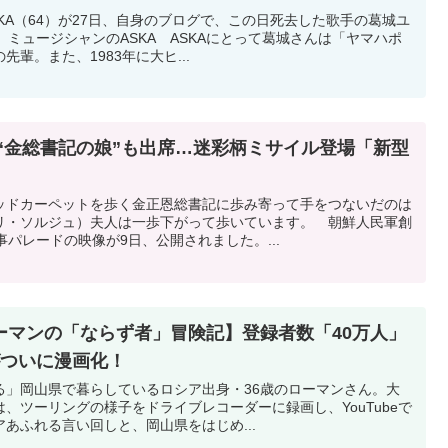
KA（64）が27日、自身のブログで、この日死去した歌手の葛城ユ
。ミュージシャンのASKA ASKAにとって葛城さんは「ヤマハポ
輩。また、1983年に大ヒ...
“金総書記の娘”も出席…迷彩柄ミサイル登場「新型
ッドカーペットを歩く金正恩総書記に歩み寄って手をつないだのは
リ・ソルジュ）夫人は一歩下がって歩いています。 朝鮮人民軍創
事パレードの映像が9日、公開されました。...
ーマンの「ならず者」冒険記】登録者数「40万人」
rがついに漫画化！
る」岡山県で暮らしているロシア出身・36歳のローマンさん。大
、ツーリングの様子をドライブレコーダーに録画し、YouTubeで
あふれる言い回しと、岡山県をはじめ...