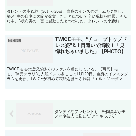
タレントの小森純（36）が25日、自身のインスタグラムを更新し、
築5年半の自宅に欠陥が発覚したことについて辛い現状を吐露。そん
な中、6歳次男の一言に感動したとつづった。タレントの小森純 10
月27日に第3子男児を出産したばかりの小森。今月7...
TWICEモモ、“チューブトップド
芸能情報
レス姿”&上目遣いで悩殺！「見
惚れちゃいました」【PHOTO】
TWICEモモの近況が多くのファンを虜にしている。【写真】モ
モ、“胸元チラリ”な大胆ドレス姿モモは11月29日、自身のインスタグ
ラムを更新。TWICEが初めて表紙を務める雑誌『エル・ジャポン』1
月号のオフショットを投稿した。写真には、上目遣...
ダンディなプレゼントも…松岡昌宏がモ
ノマネ芸人に見せた“アニキっぷり”！