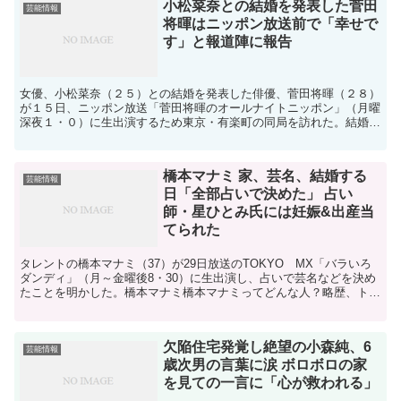
小松菜奈との結婚を発表した菅田
芸能情報
将暉はニッポン放送前で「幸せで
す」と報道陣に報告
女優、小松菜奈（２５）との結婚を発表した俳優、菅田将暉（２８）
が１５日、ニッポン放送「菅田将暉のオールナイトニッポン」（月曜
深夜１・０）に生出演するため東京・有楽町の同局を訪れた。結婚を
発表した菅田将暉。オールナイトニッポンのオンエアーのた...
橋本マナミ 家、芸名、結婚する
芸能情報
日「全部占いで決めた」 占い
師・星ひとみ氏には妊娠&出産当
てられた
タレントの橋本マナミ（37）が29日放送のTOKYO MX「バラいろ
ダンディ」（月～金曜後8・30）に生出演し、占いで芸名などを決め
たことを明かした。橋本マナミ橋本マナミってどんな人？略歴、トリ
ビアも！ テレビ番組でも人気で話題の占い師・星...
欠陥住宅発覚し絶望の小森純、6
芸能情報
歳次男の言葉に涙 ボロボロの家
を見ての一言に「心が救われる」