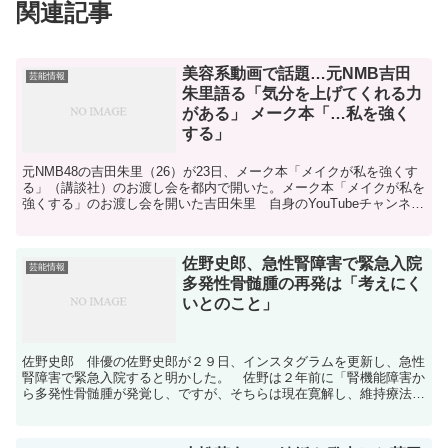
関連記事
美容系動画で話題…元NMB吉田
芸能情報
朱里語る「気分を上げてくれる力
がある」 メーク本「…私を強く
する」
元NMB48の吉田朱里（26）が23日、メーク本「メイクが私を強くす
る」（講談社）のお渡し会を都内で開いた。メーク本「メイクが私を
強くする」のお渡し会を開いた吉田朱里 自身のYouTubeチャンネル
の美容系動画が話題で、登録者数は92万人を...
佐野史郎、急性腎障害で緊急入院
芸能情報
多発性骨髄腫の再発は「考えにく
いとのこと」
佐野史郎 俳優の佐野史郎が２９日、インスタグラムを更新し、急性
腎障害で緊急入院すると明かした。 佐野は２年前に「腎機能障害か
ら多発性骨髄腫が発覚し、ですが、そちらは現在寛解し、維持療法を
続けて順調に過ごしていたところでした」と状態を説明。今...