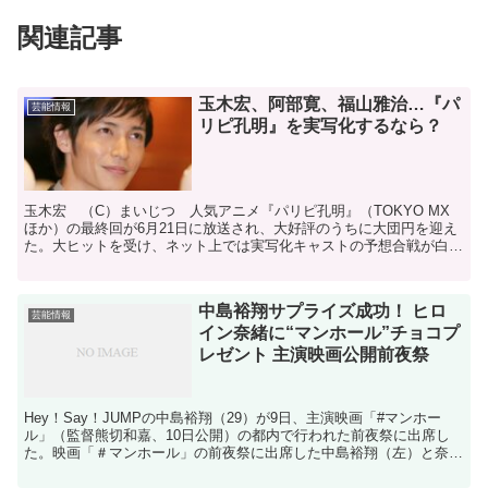
関連記事
玉木宏、阿部寛、福山雅治…『パ
芸能情報
リピ孔明』を実写化するなら？
玉木宏 （C）まいじつ 人気アニメ『パリピ孔明』（TOKYO MX
ほか）の最終回が6月21日に放送され、大好評のうちに大団円を迎え
た。大ヒットを受け、ネット上では実写化キャストの予想合戦が白熱
しているようだ。同アニメは三国時代の軍師・諸葛孔...
中島裕翔サプライズ成功！ ヒロ
芸能情報
イン奈緒に“マンホール”チョコプ
レゼント 主演映画公開前夜祭
Hey！Say！JUMPの中島裕翔（29）が9日、主演映画「#マンホー
ル」（監督熊切和嘉、10日公開）の都内で行われた前夜祭に出席し
た。映画「＃マンホール」の前夜祭に出席した中島裕翔（左）と奈
緒 結婚式前夜にマンホールに落ちた男の決死の脱出...