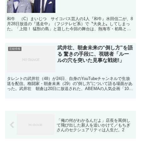
和牛 （C）まいじつ サイコパス芸人の1人『和牛』水田信二が、8
月28日放送の『逃走中』（フジテレビ系）で〝大炎上〟してしまっ
た。「上陸！ 猛獣の島」と題した今回の舞台は、熱海市・初島とい
う小さな孤島。女遊びの激しそうなイケメンから芸人、金...
武井壮、朝倉未来の“倒し方”を語
芸能情報
る 驚きの手段に、視聴者「ルー
ルの穴を突いた見事な戦術!」
タレントの武井壮（48）が24日、自身のYouTubeチャンネルで生放
送を配信。格闘家・朝倉未来（29）の“倒し方”について語る場面があ
った。武井壮 朝倉は20日に放送された、ABEMAの人気企画「1000
万円シリーズ」2年ぶりの最新作「朝...
「俺の何がわかるんだよ」店長を罵倒し
て飛び出した新人を追いかけて／もちぎ
さんのセクシュアリティは人生だ。2