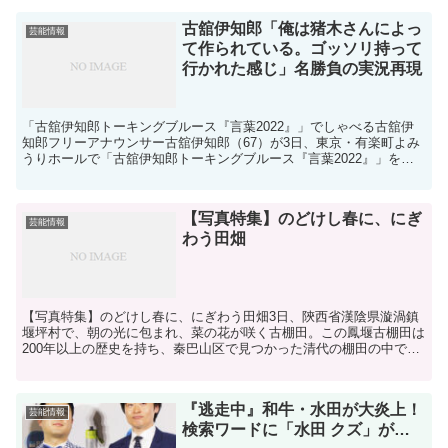
古舘伊知郎「俺は猪木さんによっ
芸能情報
て作られている。ゴッソリ持って
行かれた感じ」名勝負の実況再現
「古舘伊知郎トーキングブルース『言葉2022』」でしゃべる古舘伊
知郎フリーアナウンサー古舘伊知郎（67）が3日、東京・有楽町よみ
うりホールで「古舘伊知郎トーキングブルース『言葉2022』」を、
1100人を集めて開催した。昨年11月以来、1年...
【写真特集】のどけし春に、にぎ
芸能情報
わう田畑
【写真特集】のどけし春に、にぎわう田畑3日、陝西省漢陰県漩渦鎮
堰坪村で、朝の光に包まれ、菜の花が咲く古棚田。この鳳堰古棚田は
200年以上の歴史を持ち、秦巴山区で見つかった清代の棚田の中で最
も面積が広く、保存状態が良い。（小型無人機から、安康...
『逃走中』和牛・水田が大炎上！
芸能情報
検索ワードに「水田 クズ」が…