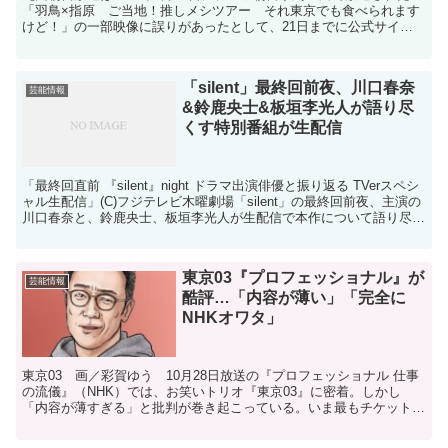
「羽鳥×指原 ご当地！推しメシツアー それ東京でも食べられます
けど！」の一部映像に誤りがあったとして、21日までに公式サイト
上で謝罪した。放送では、熊本県のグルメを紹介する...
「silent」最終回前夜、川口春奈
芸能情報
&鈴鹿央士&板垣李光人が語り尽
くす特別番組が生配信
「最終回直前 『silent』night ドラマ出演俳優と振り返る TVerスペシ
ャル生配信」(C)フジテレビ木曜劇場「silent」の最終回前夜、主演の
川口春奈と、鈴鹿央士、板垣李光人が生配信で本作について語り尽く
すTVer限定の特別番組...
東京03『プロフェッショナル』が
芸能情報
酷評…「内容が薄い」「完全に
NHKオワタ」
東京03 画／彩賀ゆう 10月28日放送の『プロフェッショナル 仕事
の流儀』（NHK）では、お笑いトリオ『東京03』に密着。しかし
「内容が薄すぎる」と批判が巻き起こっている。いま最もチケットが
取れないと言われるコント師「東京03」だが、30...