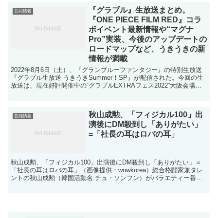
『グラブル』生放送まとめ。
芸能情報
『ONE PIECE FILM RED』コラ
ボイベント最新情報や“マグナ
Pro”実装、今後のアップデートの
ロードマップなど、うきうきの新
情報が満載
2022年8月6日（土）、『グランブルーファンタジー』の特別生放送
『グラブル生放送 うきうきSummer！SP』が配信された。今回の生
放送は、現在好評開催中の“グラブルEXTRAフェス2022”大阪会場か
ら公開生放送でお届け。同配信で公開さ...
秋山成勲、「フィジカル100」出
芸能情報
演後にDM殺到し「ありがたい」
=「社長の耳はロバの耳」
秋山成勲、「フィジカル100」出演後にDM殺到し「ありがたい」＝
「社長の耳はロバの耳」（画像提供：wowkorea）総合格闘家兼タレ
ントの秋山成勲（韓国活動名:チュ・ソンフン）がバラエティー番組
に登場し、関心を集めた。KBS2TVのバラエテ...