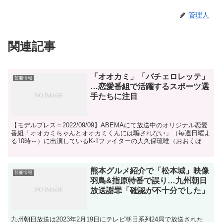
管理人
関連記事
「オオカミ」「バチェロレッテ」
芸能情報
…恋愛番組で活躍するスポーツ選
手たちに注目
【モデルプレス＝2022/09/09】ABEMAにて放送中のオリジナル恋愛
番組「オオカミちゃんとオオカミくんには騙されない」（毎週日曜よ
る10時～）に出演しているK-1ファイターの大久保琉唯（おおくぼ・
るい）が話題を集めている。ここでは昨今...
熊本グルメ紹介で「松本城」映像
芸能情報
羽鳥&指原特番で誤り…九州朝日
放送謝罪「確認が不十分でした」
九州朝日放送は2023年2月19日にテレビ朝日系列24局で放送された