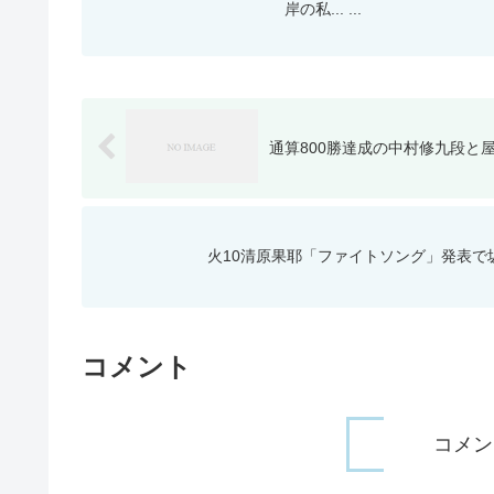
岸の私... ...
通算800勝達成の中村修九段と
火10清原果耶「ファイトソング」発表で
コメント
コメン