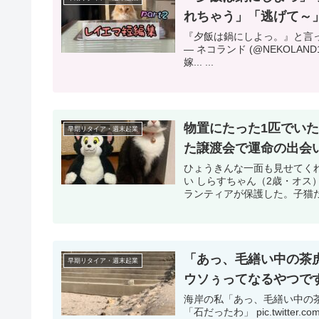
れちゃう」「逃げて～
『夕飯は鍋にしよっ。』と言っていた
— ネコランド (@NEKOLAND
嫁... ...
物置にたった1匹でい
早期リタイア・週末起業
た譲渡会で運命の出会
ひょうきんな一面も見せてく
い しらすちゃん（2歳・オ
ランティアが保護した。子猫だった
「あっ、毛繕い中の茶
早期リタイア・週末起業
ウソぅってなるやつで
海岸の私「あっ、毛繕い中の
「石だったわ」 pic.twitter.co