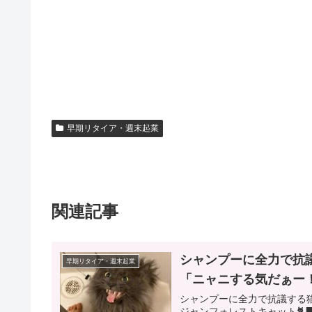
早期リタイア・週末起業
関連記事
シャンプーに全力で抗
早期リタイア・週末起業
「ニャニする気だぁー
シャンプーに全力で抗議する猫 pic.
ジャンフォレストキャット🐈‍⬛ (@han