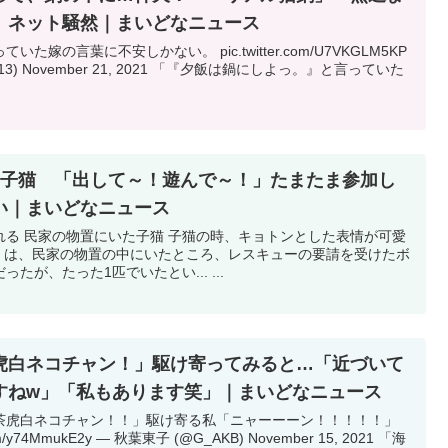
」ネット騒然｜まいどなニュース
嫁の言葉に不安しかない。 pic.twitter.com/U7VKGLM5KP
13) November 21, 2021 「『夕飯は鍋にしよっ。』と言っていた
た子猫 「出して～！遊んで～！」たまたま参加し
い｜まいどなニュース
れる 民家の物置にいた子猫 子猫の時、キョトンとした表情が可愛
ス）は、民家の物置の中にいたところ、レスキューの要請を受けたボ
が、たった1匹でいたとい... ...
虎白ネコチャン！」駆け寄ってみると…「近づいて
すねw」「私もあります笑」｜まいどなニュース
茶虎白ネコチャン！！」駆け寄る私「ニャーーーン！！！！！」
m/y74MmukE2y — 秋葉東子 (@G_AKB) November 15, 2021 「海