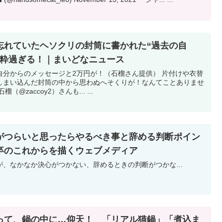
忘れていたヘソクリの封筒に書かれた“過去の自
が粋過ぎる！｜まいどなニュース
自分からのメッセージと2万円が！（石榴さん提供） 片付けや衣替
しまい込んだ封筒の中から思わぬへそくりが！なんてことありませ
zaccoy2）さんも... ...
がつらいと思ったらやるべき事と辞める判断ポイン
二新卒のこれからを描くウェブメディア
、なかなか決心がつかない、辞めるときの判断がつかな...
って、鍋の中に…仰天！ 「リアル猫鍋」「煮込ま