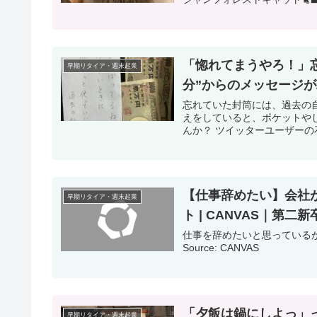
「惚れてまうやろ！」
早期リタイア・週末起業
分”からのメッセージ
忘れていた封筒には、過去の
えをしていると、ポケットや
んか？ ツイッターユーザーの石榴（@
【仕事辞めたい】会社
早期リタイア・週末起業
ト | CANVAS｜第
仕事を辞めたいと思っているが
Source: CANVAS
「夕飯は鍋にしよっ」
早期リタイア・週末起業