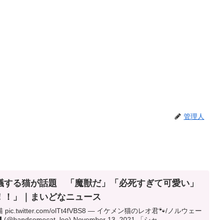
管理人
議する猫が話題 「魔獣だ」「必死すぎて可愛い」
！！」｜まいどなニュース
twitter.com/olTt4fVBS8 — イケメン猫のレオ君🐾/ノルウェー
dsomecat_leo) November 13, 2021 「シャ... ...