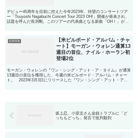
デビュー45周年を目前に控えた今年2023年、待望のコンサートツア
ー「Tsuyoshi Nagabuchi Concert Tour 2023 OH!」開催が発表され、
話題を呼んだ長渕剛。このツアーの代表曲となる新曲「OH！」が完
成、6月1...
【米ビルボード・アルバム・チャ
芸能情報
ート】モーガン・ウォレン通算13
週目の首位、ナイル・ホーラン初
登場2位
モーガン・ウォレンの『ワン・シング・アット・ア・タイム』が通算
13週目の首位を獲得した、今週の米ビルボード・アルバム・チャー
ト。 2023年3月3日にリリースした『ワン・シング・アット・ア・
タイム』は、1位に初登場した3月18日～6月3日付...
坂上忍、小室圭さん金銭トラブルに「ど
っちもどっち」発言で批判殺到