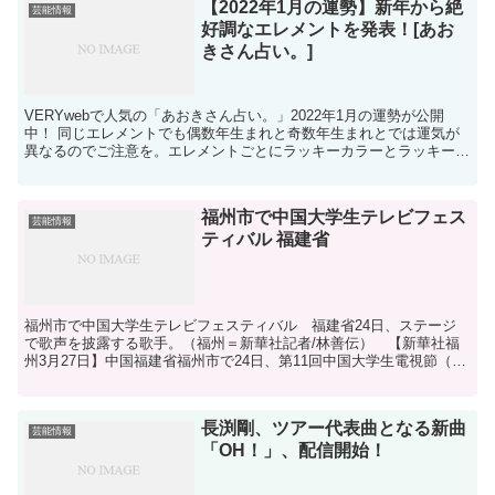
【2022年1月の運勢】新年から絶
芸能情報
好調なエレメントを発表！[あお
きさん占い。]
VERYwebで人気の「あおきさん占い。」2022年1月の運勢が公開
中！ 同じエレメントでも偶数年生まれと奇数年生まれとでは運気が
異なるのでご注意を。エレメントごとにラッキーカラーとラッキーフ
ァッションもぜひ参考にしてくださいね。 ＊初めて...
福州市で中国大学生テレビフェス
芸能情報
ティバル 福建省
福州市で中国大学生テレビフェスティバル 福建省24日、ステージ
で歌声を披露する歌手。（福州＝新華社記者/林善伝） 【新華社福
州3月27日】中国福建省福州市で24日、第11回中国大学生電視節（テ
レビフェスティバル）の開幕式および「夢を解き放つ...
長渕剛、ツアー代表曲となる新曲
芸能情報
「OH！」、配信開始！