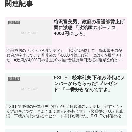
関連記事
梅沢富美男、政府の看護師賃上げ
芸能情報
案に激怒 「政治家のボーナス
4000円にしろ」
25日放送の『バラいろダンディ』（TOKYOMX）で、梅沢富美男が
政府が検討している看護師の「4,000円賃上げ策」に怒りを爆発させ
た。■政府が4,000円の賃上げを検討番組は岸田政権が選挙公約とし
ていた賃上げ策の1つとして、病院に勤務する...
EXILE・松本利夫 下積み時代にメ
芸能情報
ンバーからもらった“プレゼン
ト”「一番好きなんですよ」
EXILEで俳優の松本利夫（47）が、1日放送のカンテレ「やすとも・
友近のキメツケ！※あくまで個人の感想です」（火曜後8・00）に出
演。下積み時代のあるエピソードを打ち明けた。EXILEで俳優の松本
利夫 番組でハンバーグが特集された場面で、...