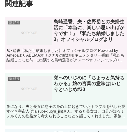
関連記事
島崎遥香、夫・佐野岳との夫婦生
芸能情報
活に「本当に、楽しい思い出ばか
りです！」『私たち結婚しました
3』オフィシャルブログより
岳×遥香【私たち結婚しました】オフィシャルブログ Powered by
AmebaよりABEMAオリジナルの結婚モキュメンタリー番組『私たち
結婚しました3』に出演する島崎遥香がアメーバオフィシャルブログ
を更新。同番組で共演した佐野岳との夫婦...
弟へのいじめに「ちょっと気持ち
芸能情報
わかる」娘の言葉の意味は|いじ
りといじめ#30
夜になり、夫と長女に息子の身の上に起きていたトラブルを話した愛
すべき宇宙人(@aisubekiutyu_jin)さん。すると長女は、自分が知るミ
ノルくんの性格から考えられることなどを話してくれました。家族で
情報を共有したことで得られたものは...