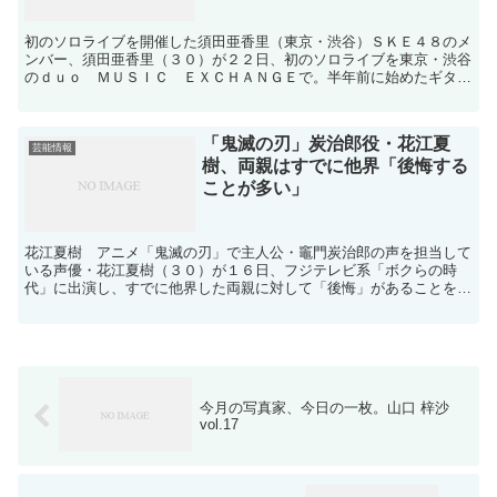
初のソロライブを開催した須田亜香里（東京・渋谷）ＳＫＥ４８のメ
ンバー、須田亜香里（３０）が２２日、初のソロライブを東京・渋谷
のｄｕｏ ＭＵＳＩＣ ＥＸＣＨＡＮＧＥで。半年前に始めたギター
を持ち、初ソロ曲「今の私じゃダメなんだ」など全８曲を弾...
「鬼滅の刃」炭治郎役・花江夏
芸能情報
樹、両親はすでに他界「後悔する
ことが多い」
花江夏樹 アニメ「鬼滅の刃」で主人公・竈門炭治郎の声を担当して
いる声優・花江夏樹（３０）が１６日、フジテレビ系「ボクらの時
代」に出演し、すでに他界した両親に対して「後悔」があることを語
った。 この日はＥＸＩＴの兼近大樹、かが屋の加賀翔とのト...
今月の写真家、今日の一枚。山口 梓沙
vol.17