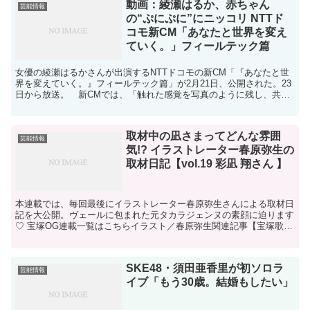
動画：綾瀬はるか、赤ちゃん
芸能情報
の“ぷにぷに”にニッコリ NTTド
コモ新CM「あなたと世界を変え
ていく。」フィールテック篇
女優の綾瀬はるかさんが出演するNTTドコモの新CM「『あなたと世
界を変えていく。』フィールテック篇」が2月21日、公開された。23
日から放送。 新CMでは、「触れた感覚を写真のように残し、共有
できる」という触覚共有技術「フィールテック」を紹...
取材中の凪さまってどんな雰囲
芸能情報
気!? イラストレーター春原弥生の
取材日記【vol.19 彩凪 翔さん 】
本連載では、毎回最後にイラストレーター春原弥生さんによる取材日
記を大公開。ヴェールに包まれた元タカラジェンヌの素顔に迫ります
♡ 宝塚OG連載一覧はこちらイラスト／春原弥生関連記事︎【宝塚歌劇
団OGリレー連載／彩凪 翔さんvol....
SKE48・須田亜香里が初ソロラ
芸能情報
イブ「もう30歳。結婚もしたい」