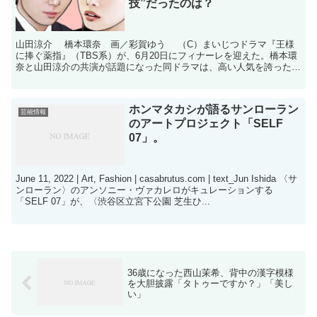
技”だったのは？
山田涼介 橋本環奈 画／彩賀ゆう （C）まいじつドラマ『王様
に捧ぐ薬指』（TBS系）が、6月20日にフィナーレを迎えた。橋本環
奈と山田涼介の共演が話題になった同ドラマは、高い人気を誇った
が、辛らつな評価を下す視聴者も少なくなかった。低評...
ホンマタカシが語るサンローラン
芸能情報
のアートプロジェクト「SELF
07」。
June 11, 2022 | Art, Fashion | casabrutus.com | text_Jun Ishida 〈サ
ンローラン〉のアンソニー・ヴァカレロがキュレーションする
「SELF 07」が、〈渋谷区立宮下公園 芝生ひ...
36歳になった西山茉希、背中の漢字模様
を大胆披露「タトゥーですか？」「美し
い」