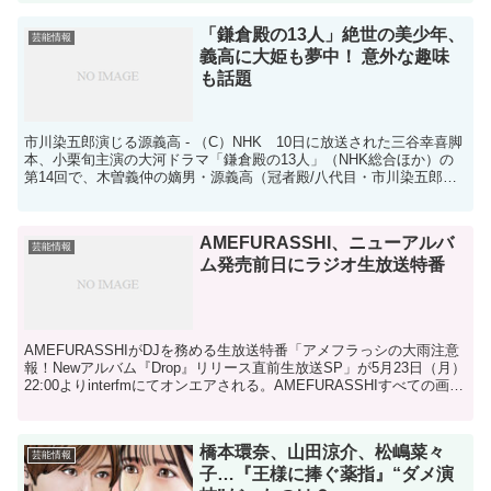
「鎌倉殿の13人」絶世の美少年、
芸能情報
義高に大姫も夢中！ 意外な趣味
も話題
市川染五郎演じる源義高 - （C）NHK 10日に放送された三谷幸喜脚
本、小栗旬主演の大河ドラマ「鎌倉殿の13人」（NHK総合ほか）の
第14回で、木曽義仲の嫡男・源義高（冠者殿/八代目・市川染五郎）
が、源頼朝と政子の娘・大姫の許嫁という名目...
AMEFURASSHI、ニューアルバ
芸能情報
ム発売前日にラジオ生放送特番
AMEFURASSHIがDJを務める生放送特番「アメフラっシの大雨注意
報！Newアルバム『Drop』リリース直前生放送SP」が5月23日（月）
22:00よりinterfmにてオンエアされる。AMEFURASSHIすべての画像
を見る（全4件）...
橋本環奈、山田涼介、松嶋菜々
芸能情報
子…『王様に捧ぐ薬指』“ダメ演