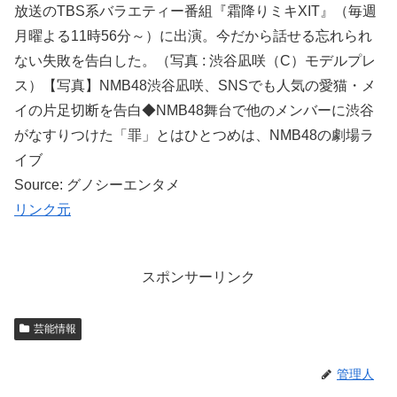
放送のTBS系バラエティー番組『霜降りミキXIT』（毎週
月曜よる11時56分～）に出演。今だから話せる忘れられ
ない失敗を告白した。（写真 : 渋谷凪咲（C）モデルプレ
ス）【写真】NMB48渋谷凪咲、SNSでも人気の愛猫・メ
イの片足切断を告白◆NMB48舞台で他のメンバーに渋谷
がなすりつけた「罪」とはひとつめは、NMB48の劇場ラ
イブ
Source: グノシーエンタメ
リンク元
スポンサーリンク
芸能情報
管理人