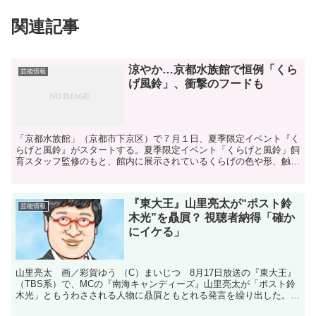
関連記事
涼やか…京都水族館で恒例「くら
芸能情報
げ風鈴」、衝撃のフードも
「京都水族館」（京都市下京区）で７月１日、夏季限定イベント『く
らげと風鈴』がスタートする。夏季限定イベント「くらげと風鈴」飼
育スタッフ監修のもと、館内に展示されているくらげの色や形、触手
の長さなどが繊細に再現された「くらげ風鈴」が館内を彩...
『東大王』山里亮太が“ポスト鈴
芸能情報
木光”を贔屓？ 視聴者納得「確か
にイケる」
山里亮太 画／彩賀ゆう （C）まいじつ 8月17日放送の『東大王』
（TBS系）で、MCの『南海キャンディーズ』山里亮太が「ポスト鈴
木光」ともうわさされる人物に贔屓ともとれる発言を繰り出した。だ
が、大半の視聴者は山里の発言に同意している。番組...