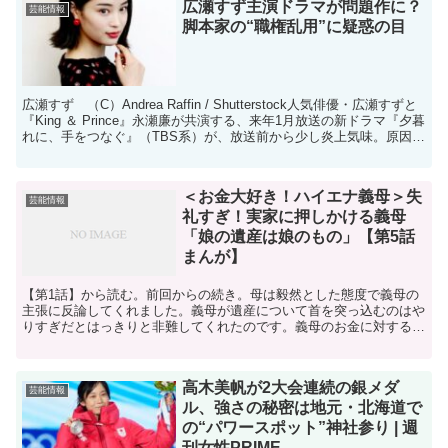
広瀬すず主演ドラマが問題作に？
芸能情報
脚本家の“職権乱用”に疑惑の目
広瀬すず （C）Andrea Raffin / Shutterstock人気俳優・広瀬すずと
『King ＆ Prince』永瀬廉が共演する、来年1月放送の新ドラマ『夕暮
れに、手をつなぐ』（TBS系）が、放送前から少し炎上気味。原因
は、脚本家...
＜お金大好き！ハイエナ義母＞失
芸能情報
礼すぎ！実家に押しかける義母
「娘の遺産は娘のもの」【第5話
まんが】
【第1話】から読む。前回からの続き。母は毅然とした態度で義母の
主張に反論してくれました。義母が遺産について首を突っ込むのはや
りすぎだとはっきりと非難してくれたのです。義母のお金に対する執
念が恐ろしいと感じました。まともに話し合ったところで、...
高木美帆が2大会連続の銀メダ
芸能情報
ル、強さの秘密は地元・北海道で
の“パワースポット”神社参り | 週
刊女性PRIME