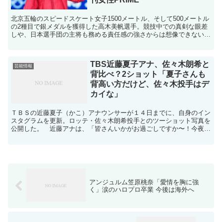
北京五輪のスピードスケート女子1500メートル、そして500メートル
の2種目で銀メダルを獲得した高木美帆選手。競技中での真剣な眼差
しや、日本選手団の主将も務める責任感の強さからは想像できない
が、彼女の素顔は「普通の女の子」なのだとか。そんな...
TBS近藤夏子アナ、佐々木朗希と
芸能情報
背比べ？2ショット「夏子さんも
背高い方だけど、佐々木投手はデ
カイな」
ＴＢＳの近藤夏子（かこ）アナウンサーが１４日までに、自身のイン
スタグラムを更新。ロッテ・佐々木朗希投手とのツーショット写真を
公開した。 近藤アナは、「皆さんいかがお過ごしですか〜！今夜
０:１５〜 Ｓ☆１（いつもよりちょっと遅いスタート）『岩...
アンジュルム笠原桃奈「愛情を胸に強
く」涙のハロプロ卒業 今後は海外へ