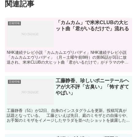
関連記事
「カムカム」で米米CLUBの大ヒ
芸能情報
ット曲「君がいるだけで」流れる
NHK連続テレビ小説「カムカムエヴリバディ」NHK連続テレビ小説
「カムカムエヴリバディ」（月～土曜午前8時）の第86話が3日に放
送され、米米CLUBの大ヒット曲「君がいるだけで」がドラマの中で
流れた。※以下、ネタバレを含みます。この日の放送...
工藤静香、珍しいポニーテールヘ
芸能情報
アが大不評「古臭い」「怖すぎて
やばい」
工藤静香（51）が12日、自身のインスタグラムを更新。投稿写真が
話題となっている。 工藤といえば先日、庭のミモザとの自撮りや、
お手製のミモザをイメージしたサラダを並べたショットを披露したと
ころ、一部ネット上では「卵汚いよ…」「上の黄色いのは...