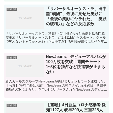
「リバーサルオーケストラ」田中
芸能情報
圭“朝陽”、最後に見せた笑顔に
「最後の笑顔にヤラれた」「笑顔
の破壊力」などの反応多数
「リバーサルオーケストラ」第1話（C）NTVもっと画像を見る門脇
麦主演「リバーサルオーケストラ」が1月11日からスタート。クール
で笑わないキャラかと思われた田中圭演じる朝陽が最後に見せた笑顔
に「最後の笑顔にヤラれた」「笑顔の破壊力」など視聴...
NewJeans、デビューアルバムが
芸能情報
100万枚を突破！週間チャート
1~3位を独占など快進撃が止まら
ない
新人ガールズグループNew Jeansが再びミリオンセラーを達成した。
【写真】“平均年齢16.6歳”、NewJeansの神スタイル2月20日、所属事
務所ADORによると、昨年8月にリリースされたNewJeansのデビュー
アルバム『New J...
【速報】4日新型コロナ感染者 愛
芸能情報
知1127人 岐阜209人 三重325人