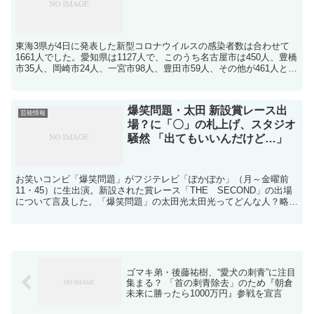
東海3県が4日に発表した新型コロナウイルスの感染者数は合わせて
1661人でした。愛知県は1127人で、このうち名古屋市は450人、豊橋
市35人、岡崎市24人、一宮市98人、豊田市59人、その他が461人とな
っています。また、岐阜県は209人...
爆笑問題・太田 新設賞レース出
芸能情報
場？に「〇」の札上げ、スタジオ
騒然 「出てもいいんだけど…」
お笑いコンビ「爆笑問題」がフジテレビ「ぽかぽか」（月～金曜前
11・45）に生出演。新設された賞レース「THE SECOND」の出場
について言及した。「爆笑問題」の太田光太田光ってどんな人？略
歴、トリビアも！ 「勝手なイメージ」をテーマにトー...
ゴマキ弟・後藤祐樹、“愛犬の刺青”に注目
集まる？ 「首の刺青除去」のため『朝倉
未来に勝ったら1000万円』参戦を宣言