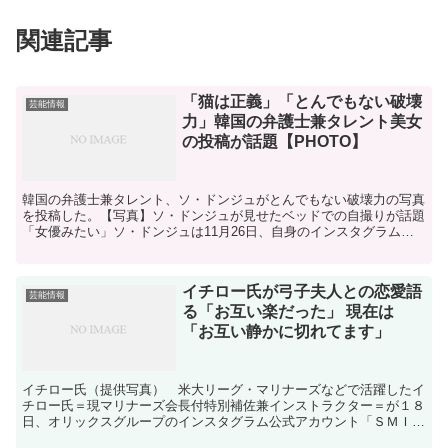
関連記事
「猫は正義」「とんでもない破壊
芸能情報
力」韓国の弁護士兼タレント美女
の投稿が話題【PHOTO】
韓国の弁護士兼タレント、ソ・ドンジュがとんでもない破壊力の写真
を投稿した。【写真】ソ・ドンジュが見せたベッドでの自撮りが話題
「女優みたい」ソ・ドンジュは11月26日、自身のインスタグラムに
「うちに明るい末っ子ができました。名前はパムパムです...
イチロー氏が弓子夫人との恋愛語
芸能情報
る「お互い楽だった」 現在は
「お互い静かに切れてます」
イチロー氏（提供写真） 米大リーグ・マリナーズなどで活躍したイ
チロー氏＝現マリナーズ会長付特別補佐兼インストラクター＝が１８
日、オリックスグループのインスタグラム公式アカウント「ＳＭＩＬ
Ｅ ＯＮ」で、自身初のインスタライブ「悩める大人の相談...