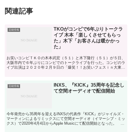
関連記事
TKOがコンビで6年ぶりトークラ
芸能情報
イブ 木本「楽しくさせてもらっ
た」木下「お客さんは暖かかっ
た」
お笑いコンビＴＫＯの木本武宏（５１）と木下隆行（５１）が５日、
大阪市内で６年ぶりにコンビでのトークライブを行った。コンビのラ
イブ出演は２０２０年２月９日の「爆笑！！お笑いフェスｉｎ大東」
以来３年ぶりとなる。【写真】ライブ終了後に囲み取材に応...
INXS、『KICK』35周年を記念し
芸能情報
て空間オーディオで配信開始
今年発売から35周年を迎えるINXSの代表作『KICK』がジャイルズ・
マーティンによるリミックスにて空間オーディオ（イマーシブ・ミッ
クス）で2020年4月4日からApple Musicにて配信開始となった。
INXSのティム・ファリスは、「...