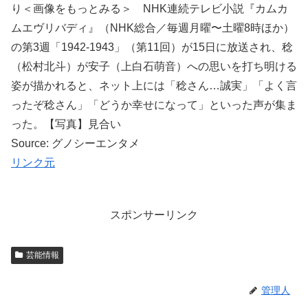
り＜画像をもっとみる＞ NHK連続テレビ小説『カムカ
ムエヴリバディ』（NHK総合／毎週月曜〜土曜8時ほか）
の第3週「1942-1943」（第11回）が15日に放送され、稔
（松村北斗）が安子（上白石萌音）への思いを打ち明ける
姿が描かれると、ネット上には「稔さん…誠実」「よく言
ったぞ稔さん」「どうか幸せになって」といった声が集ま
った。【写真】見合い
Source: グノシーエンタメ
リンク元
スポンサーリンク
芸能情報
管理人