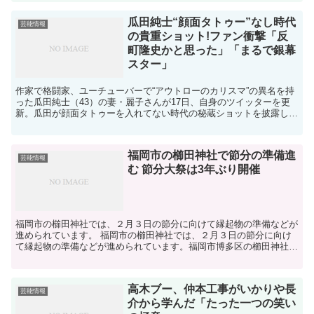
瓜田純士“顔面タトゥー”なし時代
芸能情報
の貴重ショット!ファン衝撃「反
町隆史かと思った」「まるで銀幕
スター」
作家で格闘家、ユーチューバーで“アウトローのカリスマ”の異名を持
った瓜田純士（43）の妻・麗子さんが17日、自身のツイッターを更
新。瓜田が顔面タトゥーを入れてない時代の秘蔵ショットを披露し
た。瓜田純士インスタグラム(@junshi.reik...
福岡市の櫛田神社で節分の準備進
芸能情報
む 節分大祭は3年ぶり開催
福岡市の櫛田神社では、２月３日の節分に向けて縁起物の準備などが
進められています。 福岡市の櫛田神社では、２月３日の節分に向け
て縁起物の準備などが進められています。福岡市博多区の櫛田神社で
は、節分の際に参...
高木ブー、仲本工事がいかりや長
芸能情報
介から学んだ「たった一つの笑い