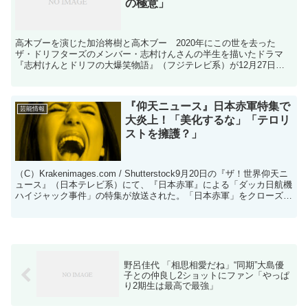
の極意」
高木ブーを演じた加治将樹と高木ブー 2020年にこの世を去った
ザ・ドリフターズのメンバー・志村けんさんの半生を描いたドラマ
『志村けんとドリフの大爆笑物語』（フジテレビ系）が12月27日に
放送される。そこでドリフメンバーの高木ブー（88才）、...
『仰天ニュース』日本赤軍特集で
芸能情報
大炎上！「美化するな」「テロリ
ストを擁護？」
（C）Krakenimages.com / Shutterstock9月20日の『ザ！世界仰天ニ
ュース』（日本テレビ系）にて、『日本赤軍』による「ダッカ日航機
ハイジャック事件」の特集が放送された。「日本赤軍」をクローズア
ップし、美化したよう...
野呂佳代 「相思相愛だね」“同期”大島優
子との仲良し2ショットにファン「やっぱ
り2期生は最高で最強」