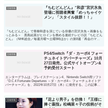
『ちむどんどん』“和彦”宮沢氷魚
芸能情報
登場に視聴者興奮「めっちゃイケ
メン」「スタイル抜群！！」
『ちむどんどん』で青柳和彦を演じている俳優の宮沢氷魚＜画像をも
っとみる＞ 黒島結菜がヒロインを務める連続テレビ小説『ちむどん
どん』（NHK総合／毎週月曜〜土曜8時ほか）の第8週「再会のマル
ゲリータ」（第37回）が31日に放送され、大人になっ...
PS4/Switch『ダ・カーポ4 フォー
芸能情報
チュネイトデパーチャーズ』10月
27日発売。公式サイトオープン&
予約受付スタート
エンターグラムは、プレイステーション4、Nintendo Switch用ソフト
『D.C.4 Fortunate Departures ～ダ・カーポ4～ フォーチュネイトデ
パーチャーズ』を、2022年10月27日（木）に発売する。この記事の
画...
『花より男子』を彷彿！『王様に
芸能情報
捧ぐ薬指』松嶋菜々子の役柄がそ