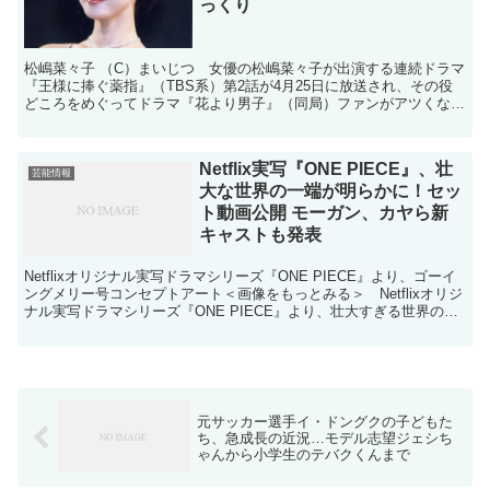
っくり
松嶋菜々子 （C）まいじつ 女優の松嶋菜々子が出演する連続ドラマ
『王様に捧ぐ薬指』（TBS系）第2話が4月25日に放送され、その役
どころをめぐってドラマ『花より男子』（同局）ファンがアツくなっ
ている。同ドラマは、美人すぎるがゆえにトラブルが...
Netflix実写『ONE PIECE』、壮
芸能情報
大な世界の一端が明らかに！セッ
ト動画公開 モーガン、カヤら新
キャストも発表
Netflixオリジナル実写ドラマシリーズ『ONE PIECE』より、ゴーイ
ングメリー号コンセプトアート＜画像をもっとみる＞ Netflixオリジ
ナル実写ドラマシリーズ『ONE PIECE』より、壮大すぎる世界の誕
生を感じずにはいられないゴ...
元サッカー選手イ・ドングクの子どもた
ち、急成長の近況…モデル志望ジェシち
ゃんから小学生のテバクくんまで