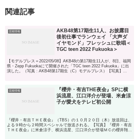
関連記事
AKB48第17期生11人、お披露目
芸能情報
後初仕事でランウェイ 「大声ダ
イヤモンド」フレッシュに歌唱＜
TGC teen 2022 Fukuoka＞
【モデルプレス＝2022/05/08】AKB48の第17期生11人が、8日、福岡
県・Zepp Fukuokaにて開催された「TGC teen 2022 Fukuoka」に出
演した。（写真 : AKB48第17期生（C）モデルプレス）【写真】...
『櫻井・有吉THE夜会』SPに横
芸能情報
浜流星、江口洋介が登場、米倉涼
子が愛犬をテレビ初公開
『櫻井・有吉ＴＨＥ夜会』（TBS）の１０月２０日（木）放送回は、
よる９時から２時間スペシャルで放送される。【写真】『櫻井・有吉
ＴＨＥ夜会』に米倉涼子、横浜流星、江口洋介が登場ＭＣの櫻井翔と
有吉弘行が「夜会ハウス」と名付けた一軒家にいま最も旬...