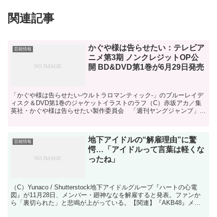
関連記事
かぐや様は告らせたい：テレビア
芸能情報
ニメ第3期 ノンクレジットOP公
開 BD&DVD第1巻が6月29日発売
「かぐや様は告らせたい-ウルトラロマンティック-」のブルーレイデ
ィスク＆DVD第1巻のジャケットイラストのラフ（C）赤坂アカ／集
英社・かぐや様は告らせたい製作委員会 「週刊ヤングジャンプ」
（集英社）で連載中の赤坂アカさんの人気ラブコメディー...
地下アイドルの“解雇理由”に驚
芸能情報
愕…「アイドルって言葉は軽くな
ったね」
（C）Yunaco / Shutterstock地下アイドルグループ『ハートの心電
図』が11月28日、メンバー・廻神ななを解雇すると発表。ファンか
ら「裏切られた」と悲鳴が上がっている。【関連】『AKB48』メン
バー1人だけをハブに!?「むご...