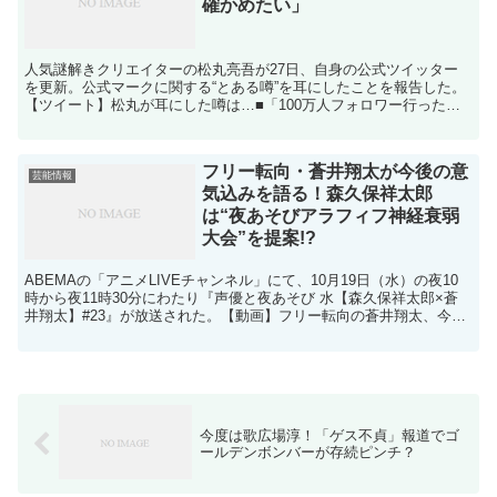
確かめたい」
人気謎解きクリエイターの松丸亮吾が27日、自身の公式ツイッター
を更新。公式マークに関する“とある噂”を耳にしたことを報告した。
【ツイート】松丸が耳にした噂は…■「100万人フォロワー行った
ら…」この日、松丸は「100万人フォロワー行ったら自...
フリー転向・蒼井翔太が今後の意
芸能情報
気込みを語る！森久保祥太郎
は“夜あそびアラフィフ神経衰弱
大会”を提案!?
ABEMAの「アニメLIVEチャンネル」にて、10月19日（水）の夜10
時から夜11時30分にわたり『声優と夜あそび 水【森久保祥太郎×蒼
井翔太】#23』が放送された。【動画】フリー転向の蒼井翔太、今後
の意気込みを語る 本放送では、視聴者か...
今度は歌広場淳！「ゲス不貞」報道でゴ
ールデンボンバーが存続ピンチ？