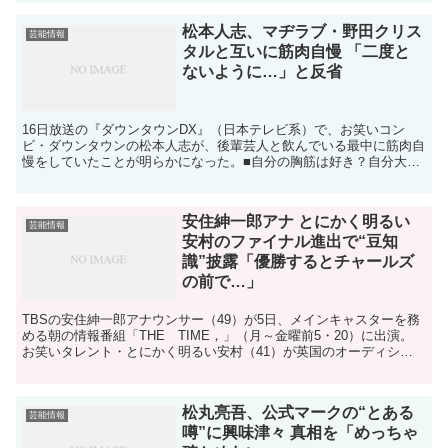
松本人志、マヂラブ・野田クリス
芸能情報
タルと互いに筋肉自慢 「二度と
ないように…」と反省
16日放送の『ダウンタウンDX』（日本テレビ系）で、お笑いコン
ビ・ダウンタウンの松本人志が、後輩芸人と飲んでいる最中に筋肉自
慢をしていたことが明らかになった。■自分の胸筋は好き？自分大好
きな芸能人がスタジオに大集合した今回。番組内では、その...
安住紳一郎アナ とにかく明るい
芸能情報
安村のファイナル進出で“豆知
識”披露「優勝するとチャールズ
の前で…」
TBSの安住紳一郎アナウンサー（49）が5日、メインキャスターを務
める朝の情報番組「THE TIME，」（月～金曜前5・20）に出演。
お笑いタレント・とにかく明るい安村（41）が英国のオーディショ
ン番組「ブリテンズ・ゴット・タレント」でワイ...
松丸亮吾、公式マークの“とある
芸能情報
噂”に興味津々 真相を「めっちゃ