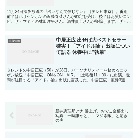
11月24日深夜放送の『占いなんて信じない』（テレビ東京）。番組
前半はハリセンボンの近藤春菜さんが鑑定を受け、後半はお笑いコン
ビ、ザ・マミィの林田洋平さん、酒井貴士さんが登場します。ザ・マ
ミィの2人の悩みとは？■話題の占い師がザ・マミィを占...
中居正広 出せば大ベストセラー
芸能情報
確実！「アイドル論」出版につい
て語る 休養中に“執筆”
タレントの中居正広（50）が28日、パーソナリティーを務めるニッ
ポン放送「中居正広 ON＆ON AIR」（土曜後11・00）に出演。世
間が注目する「アイドル論」出版に言及した。中居正広 復帰3週目
となった同番組への出演で「いやぁ…出さないで...
新井恵理那アナ 髪上げ、おでこ全部出し
写真「一瞬誰かと」「マジ素敵」と驚き
の声