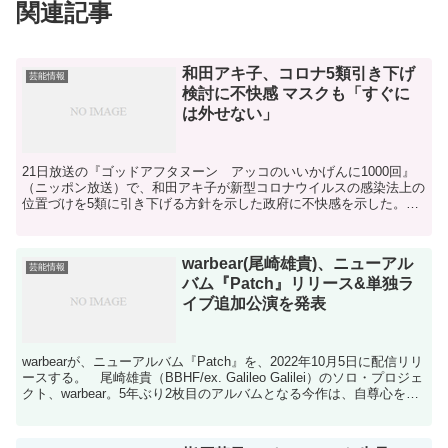
関連記事
和田アキ子、コロナ5類引き下げ
芸能情報
検討に不快感 マスクも「すぐに
は外せない」
21日放送の『ゴッドアフタヌーン アッコのいいかげんに1000回』
（ニッポン放送）で、和田アキ子が新型コロナウイルスの感染法上の
位置づけを5類に引き下げる方針を示した政府に不快感を示した。■
和田が政府に苦言番組冒頭、和田は「また岸田さんがよ...
warbear(尾崎雄貴)、ニューアル
芸能情報
バム『Patch』リリース&単独ラ
イブ追加公演を発表
warbearが、ニューアルバム『Patch』を、2022年10月5日に配信リリ
ースする。 尾崎雄貴（BBHF/ex. Galileo Galilei）のソロ・プロジェ
クト、warbear。5年ぶり2枚目のアルバムとなる今作は、自尊心を失
っ...