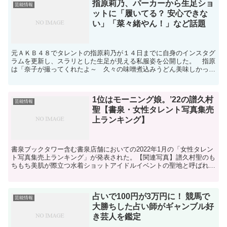
指原莉乃、パーカーから生足ショ
芸能情報
ットに「履いてる？ 安心できな
い」「菜々緒やん！」など話題
元ＡＫＢ４８でタレントの指原莉乃が１４日までに自身のインスタグ
ラムを更新し、スラリとした生足が見える私服姿を公開した。 指原
は「奈子が撮ってくれたよ～ 久々の味噌煮込みうどん美味しかっ
た。。」と昨年４月まで「ＩＺ＊ＯＮＥ」として活動していた...
1位はモーニング娘。’22の譜久村
芸能情報
聖【書泉・女性タレント写真集売
上ランキング】
書泉ブックタワー含む書泉店舗においての2022年1月の「女性タレン
ト写真集売上ランキング」が発表された。【関連写真】譜久村聖のも
ちもち美肌が際立つ水着ショットアイドルイベントの聖地と呼ばれる
書泉ブックタワー。1月の「女性タレント写真集売上ラ...
占いで100円が3万円に！ 競馬で
芸能情報
大勝ちした占い師がギャンブル好
き芸人を鑑定