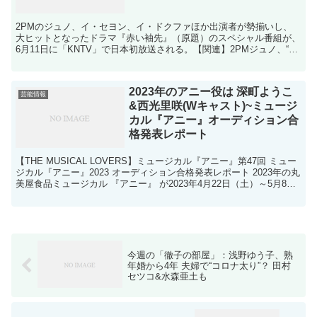
2PMのジュノ、イ・セヨン、イ・ドクファほか出演者が勢揃いし、
大ヒットとなったドラマ『赤い袖先』（原題）のスペシャル番組が、
6月11日に「KNTV」で日本初放送される。【関連】2PMジュノ、“彼
氏感”満載のハートポーズ撮影の裏話やNGシーン...
2023年のアニー役は 深町ようこ
芸能情報
&西光里咲(Wキャスト)~ミュージ
カル『アニー』オーディション合
格発表レポート
【THE MUSICAL LOVERS】ミュージカル『アニー』第47回 ミュー
ジカル『アニー』2023 オーディション合格発表レポート 2023年の丸
美屋食品ミュージカル 『アニー』 が2023年4月22日（土）～5月8日
（月）、東京・新国...
今週の「徹子の部屋」：浅野ゆう子、熟
年婚から4年 夫婦で“コロナ太り”？ 田村
セツコ&水森亜土も