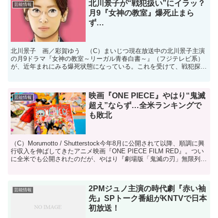
北川景子が“戦犯扱い”にイラッ？
芸能情報
月9『女神の教室』爆死止まら
ず…
北川景子 画／彩賀ゆう （C）まいじつ現在放送中の北川景子主演
の月9ドラマ『女神の教室～リーガル青春白書～』（フジテレビ系）
が、近年まれにみる爆死状態になっている。これを受けて、戦犯探し
が繰り広げられているようだ。第1話の世帯平均視聴率は1...
映画『ONE PIECE』やはり“鬼滅
芸能情報
超え”ならず…全米ランキングで
も敗北
（C）Morumotto / Shutterstock今年8月に公開されて以降、順調に興
行収入を伸ばしてきたアニメ映画『ONE PIECE FILM RED』。つい
に全米でも公開されたのだが、やはり『劇場版「鬼滅の刃」無限列車
編』を超えるこ...
2PMジュノ主演の時代劇『赤い袖
芸能情報
先』SPトーク番組がKNTVで日本
初放送！