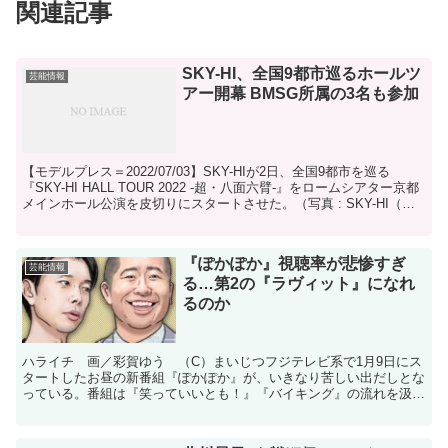
関連記事
SKY-HI、全国9都市巡るホールツ
芸能情報
アー開幕 BMSG所属の3名も参加
【モデルプレス＝2022/07/03】SKY-HIが2日、全国9都市を巡る
『SKY-HI HALL TOUR 2022 -超・八面六臂-』をロームシアター京都
メインホール公演を皮切りにスタートさせた。（写真 : SKY-HI（提
供写真））【...
『ぽかぽか』視聴率が悲惨すぎ
芸能情報
る…第2の『ラヴィット』になれ
るのか
ハライチ 画／彩賀ゆう （C）まいじつフジテレビ系で1月9日にス
タートしたお昼の新番組『ぽかぽか』が、いきなり苦しい出だしとな
っている。番組は『笑っていいとも！』『バイキング』の流れを汲
む、フジテレビの新たな看板番組。前番組『ポップUP！』...