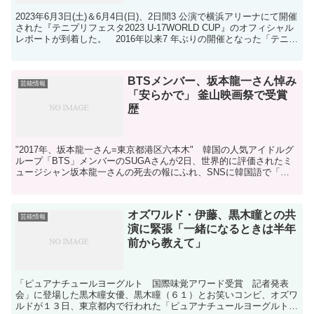
2023年6月3日(土)＆6月4日(日)、2日間3 公演で横浜アリーナにて開催
された『テニプリフェスタ2023 U-17WORLD CUP』のオフィシャル
レポートが到着した。 2016年以来7 年ぶりの開催となった「テニプ
リフェスタ」は、海...
BTSメンバー、坂本龍一さん悼み
芸能情報
「安らかで」 釜山映画祭で受賞
歴
"2017年、坂本龍一さん=東京都港区六本木" 韓国の人気アイドルグ
ループ「BTS」メンバーのSUGAさんが2日、世界的に評価されたミ
ュージシャン坂本龍一さんの死去の報にふれ、SNSに韓国語で「先
生の遠い旅が安らかでありますように」とのメッ...
オズワルド・伊藤、黒木瞳との共
芸能情報
演に緊張「一緒になるときは半年
前から教えて」
「ピュアナチュールヨーグルト 国際味覚アワード受賞 記者発表
会」に登場した黒木瞳女優、黒木瞳（６１）とお笑いコンビ、オズワ
ルドが１３日、東京都内で行われた「ピュアナチュールヨーグルト