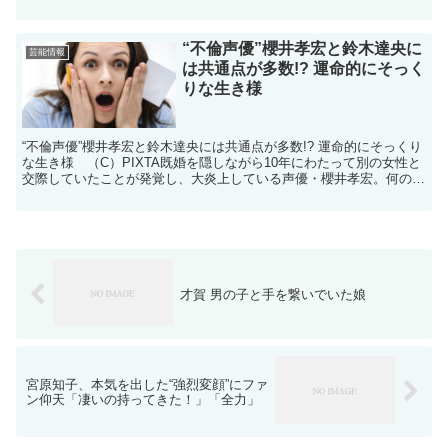
国際味覚アワード受賞 記者発表会」に登場した。司会者とし...
“不倫声優”櫻井孝宏と鈴木達央に
芸能情報
は共通点が多数!? 運命的にそっく
りな生き様
“不倫声優”櫻井孝宏と鈴木達央には共通点が多数!? 運命的にそっくり
な生き様 （C）PIXTA既婚を隠しながら10年にわたって別の女性と
交際していたことが発覚し、大炎上している声優・櫻井孝宏。何の因
果なのか、同じく不倫騒動で“時の人”となっ...
才賀 男の子と手を繋いでいた娘
宮原知子、本気を出した“強烈変顔”にファ
ン仰天「凄いの持ってきた！」「全力」