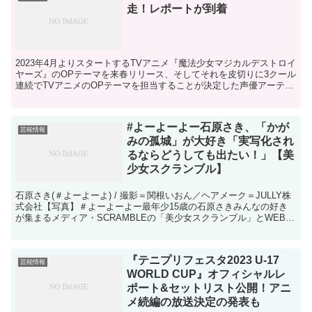
走！レポートが到着
2023年4月よりスタートするTVアニメ『魔法少女マジカルデストロイ
ヤーズ』のOPテーマを来春リリース、そしてそれを皮切りに3クール
連続でTVアニメのOPテーマを担当することが決定した声優アーティ
スト・愛美。来年の活躍を期待させてくれる嬉し...
#よーよーよー石原さき、「かが
芸能情報
みの孤城」が大好き「実写化され
るならどうしても出たい！」【美
少女スクランブル】
石原さき(＃よーよーよ) / 撮影＝関根いおん／ヘアメーク＝JULLY株
式会社【写真】＃よーよーよー最年少15歳の石原さきみんなの好き
が集まるメディア・SCRAMBLEの「美少女スクランブル」とWEBザ
テレビジョンのコラボ写真連載。今回は、...
『テニプリフェスタ2023 U-17
芸能情報
WORLD CUP』オフィシャルレ
ポート&セットリスト公開！アニ
メ続編の放送決定の発表も