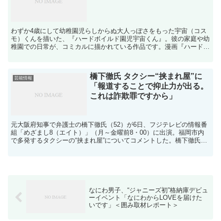
わずか4歳にして幼稚園児らしからぬ大人っぽさをもった宇宙（コス
モ）くんを描いた、『ハードボイルド園児宇宙くん』。彼の家庭や幼
稚園での日常が、コミカルに描かれている作品です。漫画『ハードボ
イルド園児宇宙くん』が面白い！魅力をネタバレ紹介！ 『...
橋下徹氏 タクシー“挟まれ屋”に
芸能情報
「報道することで抑止力が出る。
これは詐欺罪ですから」
元大阪府知事で弁護士の橋下徹氏（52）が6日、フジテレビの情報番
組「めざまし8（エイト）」（月～金曜前8・00）に出演。福岡市内
で多発するタクシーの“挟まれ屋”についてコメントした。橋下徹氏橋
下徹ってどんな人？略歴、トリビアも！ 番組では、...
なにわ男子、“ジャニーズ初”格納庫デビュ
ーイベント「なにわからLOVEを届けた
いです」＜囲み取材レポート＞