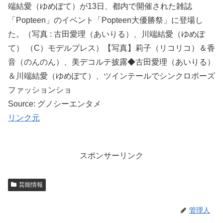
端結愛（ゆめぽて）が13日、都内で開催された雑誌
「Popteen」のイベント「Popteen大優勝祭」に登場し
た。（写真 : 古田愛理（あいりる）、川端結愛（ゆめぽ
て） （C）モデルプレス）【写真】莉子（リコリコ）＆香
音（のんのん）、美デコルテ披露◆古田愛理（あいりる）
＆川端結愛（ゆめぽて）、ツインテールでシンクロポーズ
ファッションショ
Source: グノシーエンタメ
リンク元
スポンサーリンク
芸能情報
管理人