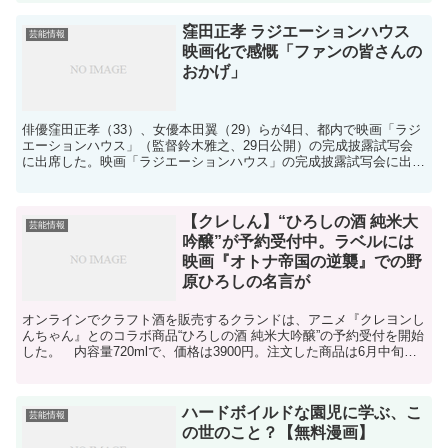
窪田正孝 ラジエーションハウス
芸能情報
映画化で感慨「ファンの皆さんの
おかげ」
俳優窪田正孝（33）、女優本田翼（29）らが4日、都内で映画「ラジ
エーションハウス」（監督鈴木雅之、29日公開）の完成披露試写会
に出席した。映画「ラジエーションハウス」の完成披露試写会に出席
した（前列左から）遠藤憲一、広瀬アリス、窪田正孝、...
【クレしん】“ひろしの酒 純米大
芸能情報
吟醸”が予約受付中。ラベルには
映画『オトナ帝国の逆襲』での野
原ひろしの名言が
オンラインでクラフト酒を販売するクランドは、アニメ『クレヨンし
んちゃん』とのコラボ商品“ひろしの酒 純米大吟醸”の予約受付を開始
した。 内容量720mlで、価格は3900円。注文した商品は6月中旬よ
り順次発送となる。 俺の人生はつまらなくな...
ハードボイルドな園児に学ぶ、こ
芸能情報
の世のこと？【無料漫画】