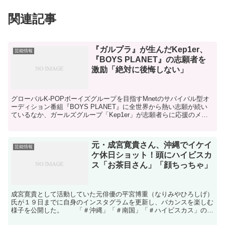
関連記事
『ガルプラ』が生んだKep1er、
芸能情報
『BOYS PLANET』の志願者を
激励「絶対に後悔しない」
グローバルK-POPボーイズグループを目指すMnetのサバイバル型オ
ーディション番組『BOYS PLANET』に全世界から熱い志願が続い
ているなか、ガールズグループ「Kep1er」が志願者らに応援のメッ
セージを送った。【写真】「BTSグクに...
元・成宮寛貴さん、沖縄でイケイ
芸能情報
ケ休日ショット！頭にハイビスカ
ス「お茶目さん」「顔ちっちゃ」
成宮寛貴として活動していた元俳優の平宮博重（なりみやひろしげ）
氏が１９日までに自身のインスタグラムを更新し、バカンスを楽しむ
様子を公開した。 「＃沖縄」「＃南国」「＃ハイビスカス」のハ
ッシュタグをつけ、「沖縄でゆっくり」というコメントで投...