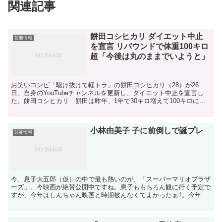
関連記事
餅田コシヒカリ ダイエット中止
芸能情報
を宣言 リバウンドで体重100キロ
超「今後は丸のままでいようと」
お笑いコンビ「駆け抜けて軽トラ」の餅田コシヒカリ（28）が26
日、自身のYouTubeチャンネルを更新し、ダイエット中止を宣言し
た。餅田コシヒカリ 餅田は昨年、1年で30キロ増えて100キロに到
達したため、長期ダイエットに励むことを報告。当...
小林由美子 子に前倒しで誕プレ
芸能情報
今、息子大五郎（仮）の中で最も熱いのが、「スーパーマリオブラザ
ーズ」。今映画が絶賛公開中ですね。息子ももちろん観に行く予定で
すが、今年はしんちゃん映画と時期被んなくてよかったぁ⤴︎。今年の
しんちゃん映画は8月４日公開だよっ☆隙あらば宣伝ぶち...