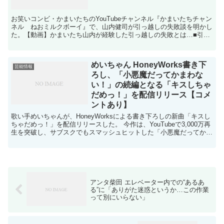
お笑いコンビ・かまいたちのYouTubeチャンネル『かまいたちチャン
ネル ねおミルクボーイ』で、山内健司が引っ越しの失敗談を明かし
た。【動画】かまいたち山内が経験した引っ越しの失敗とは…■引っ
越し費用に驚き大学卒業後、吉本興業の養成所に通う...
めいちゃん HoneyWorks書き下
芸能情報
ろし、「小悪魔だってかまわな
い！」の続編となる「キスしちゃ
だめっ！」を配信リリース【コメ
ントあり】
歌い⼿めいちゃんが、HoneyWorksによる書き下ろしの新曲「キスし
ちゃだめっ！」を配信リリースした。 今作は、YouTubeで3,000万再
⽣を突破し、サブスクでもスマッシュヒットした「⼩悪魔だってかま
わない！」の続編で、猫視点で描かれ...
アンタ柴田 エレベーター内での“あるあ
る”に「ありがた迷惑というか…この作業
って別にいらない」