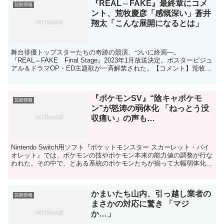
『REAL⇔FAKE』最終章にコメ
芸能情報
ント、荒牧慶彦「感慨深い」蒼井
翔太「こんな展開になるとは」
舞台俳優トップスターたちの奇跡の競演、ついに終焉―。
『REAL⇔FAKE Final Stage』2023年1月放送決定。ポスタービジュ
アル＆ドラマOP・ED主題歌が一斉解禁された。【コメント】荒牧慶
彦「感慨深い」蒼井翔太「こんな展開になる...
『ポケモンSV』“陰キャポケモ
芸能情報
ン”が怒涛の弱体化 「ねっとう没
収痛い」の声も…
Nintendo Switch用ソフト『ポケットモンスター スカーレット・バイ
オレット』では、ポケモンの技やポケモン本来の能力値の調整が行な
われた。その中で、とある系統のポケモンたちが揃って大幅弱体化し
たと話題を呼んでいる。■「陰キャポケモ...
かまいたち山内、引っ越し業者の
芸能情報
まさかの対応に驚き 「マジ
か…」