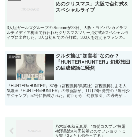
めのクリスマス」大阪で点灯式&
スペシャルライブ
3⼈組ガールズグループのiScreamが23日、大阪・ヨドバシカメラマ
ルチメディア梅田で行われたクリスマスツリー点灯式&スペシャルラ
イブに出席した。3人は初めての点灯式。300人を超えるファンの手
拍子とともにカウントダウン、メンバーの「メリ...
クルタ族は“加害者”なのか？
芸能情報
『HUNTER×HUNTER』幻影旅団
の結成秘話に騒然
『HUNTER×HUNTER』37巻（冨樫義博/集英社）冨樫義博による人
気漫画『HUNTER×HUNTER』の最新話が、11月28日発売の『週刊少
年ジャンプ』52号に掲載された。前回から「幻影旅団」の過去が紐
解かれているのだが、意外すぎる成...
乃木坂46秋元真夏、“白髮コスプレ”披露
梅澤美波&与田祐希とのオフショットに
反響「3人とも似合ってる」