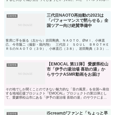
を知ってか知らずか、ブレーキかけずに通過してしまう人が...
三代目NAOTO再始動の2023は
芸能情報
「パフォーマンスで黙らせる」全
国ツアー向け絶賛準備中
客席に手を振る（左から）岩田剛典、ＮＡＯＴＯ、ØＭＩ、小林直
己、今市隆二（撮影・堀内翔） 三代目Ｊ ＳＯＵＬ ＢＲＯＴＨＥ
ＲＳのＮＡＯＴＯ（３９）、小林直己（３８）、岩田剛典（３３）、
ØＭＩ（３５）、今市隆二（３６）が２７日、都内で行われた...
【EMOCAL 第11弾】 愛媛県松山
芸能情報
市「伊予の湯治場 喜助の湯」か
らサウナASMR動画をお届け
その地でしか聞くことのできない魅力的な「音の風景」を全国へ発信
する地域応援プロジェクト『EMOCAL』プロジェクトの第11弾とし
て、愛媛県松山市にある「伊予の湯治場 喜助の湯」のサウナにまつ
わるASMR動画を公開します。EMOCAL特設ペー...
iScreamがファンと「ちょっと早
芸能情報