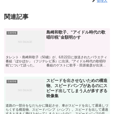
管理人
関連記事
島崎和歌子、“アイドル時代の歌
芸能情報
唱印税”金額明かす
タレント・島崎和歌子（50歳）が、6月22日に放送されたバラエティ
番組「ぽかぽか」（フジテレビ系）に出演。“アイドル時代の歌唱印
税”について語った。 番組のゲストに歌手・田原俊彦が出演
し、アイドル全盛時代は365日休みなしで働いて月給3...
スピードを出させないための構造
芸能情報
物、スピードバンプがあるのにス
ピード出してしまう人が多すぎる
映像集
道路の一部分をなだらかに隆起させ、車がスピードを出して通過しづ
らくする構造物、スピードバンプ（ハンプ）。スピードを出して通過
すると大きく飛び上がってしまうというのに、スピードバンプの存在