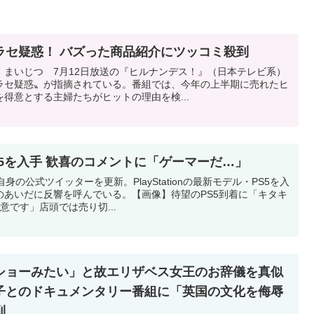
ラセ疑惑！ バズった商品紹介にツッコミ殺到
）まいじつ 7月12日放送の『ヒルナンデス！』（日本テレビ系）
ラセ疑惑〟が指摘されている。番組では、今年の上半期に売れたヒ
得意とする主婦たちがヒットの理由を検...
5を入手 歓喜のコメントに「ゲーマーだ…」
の公式ツイッターを更新。PlayStationの最新モデル・PS5を入
のあいだに反響を呼んでいる。【画像】待望のPS5到着に「キタキ
意です」店頭では売り切...
ショーみたい」と故エリザベス女王のお辞儀を真似
子とのドキュメンタリー番組に「英国の文化を侮辱
到