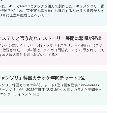
妃（41）がNetflixとタッグを組んで製作したドキュメンタリー番
２部が配信され、英王室を真っ向から批判するふたりの発言が大き
３月に王室を離脱したヘンリ...
『ミステリと言う勿れ』ストーリー展開に悲鳴が続出
テレビ公式サイトより 月9ドラマ『ミステリと言う勿れ』（フジ
日に放送された。 第7話は、ライカ（門脇麦・29）に導かれて、久
な放火殺人事件を調べ始めた。すると...
「チャンソリ」韓国カラオケ年間チャート1位
ソリ」韓国カラオケ年間チャート1位（画像提供：wowkorea）
ャンソリ」が、2022年SKT NUGUのクムヨンカラオケ年間チャ
エンターテインメントは...