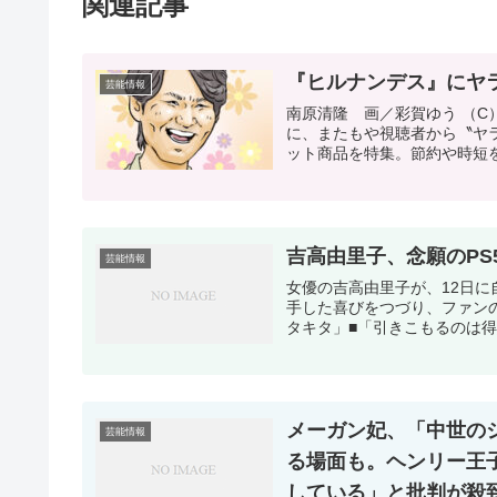
関連記事
『ヒルナンデス』にヤ
芸能情報
南原清隆 画／彩賀ゆう （C
に、またもや視聴者から〝ヤ
ット商品を特集。節約や時短を
吉高由里子、念願のPS
芸能情報
女優の吉高由里子が、12日に自身
手した喜びをつづり、ファン
タキタ」■「引きこもるのは得
メーガン妃、「中世の
芸能情報
る場面も。ヘンリー王
している」と批判が殺