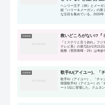
ヘンリー王子（38）とメーガン
組『ハリー＆メーガン』の第
な注目を集めている。2020年
救いどころがない!?
芸能情報
『ミステリと言う勿れ』フジ
テレビ系）の第7話が2月21
能整（菅田将暉・29）は奇妙
歌手IU(アイユー)、
芸能情報
歌手IU（アイユー）、「チャン
韓国歌手IU（アイユー）の「チ
ート1位に登場した。クムヨン