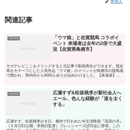
管理人
関連記事
「ウマ娘」と佐賀競馬 コラボイ
芸能情報
ベント 来場者は去年の2倍で大盛
況【佐賀県鳥栖市】
サガテレビここをクリックすると元記事で動画再生ができます。競走
馬をモチーフにした人気作品「ウマ娘」のイベントが鳥栖市の競馬場
で開かれ、県内外から9000人余りが詰めかけました。【来場者】
「ファンとしては地元の佐賀とコラボしてもらってすごくう...
広瀬すず&松坂桃李が新社会人へ
芸能情報
エール、色んな経験が「道を太く
する」
広瀬すず、松坂桃李が８日、都内で行われたＷ主演映画『流浪の月』
（５月13日公開、李相日監督）フレッシャーズ試写会に登壇。この