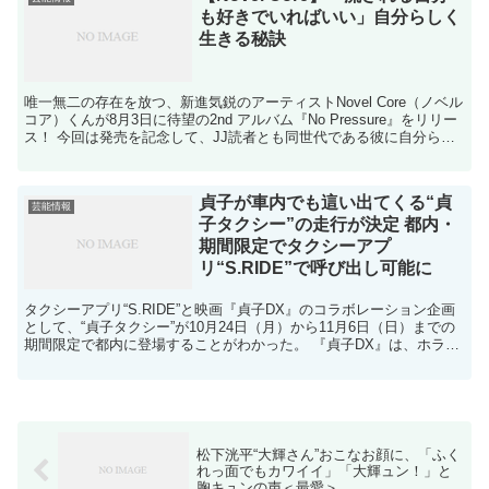
も好きでいればいい」自分らしく
生きる秘訣
唯一無二の存在を放つ、新進気鋭のアーティストNovel Core（ノベル
コア）くんが8月3日に待望の2nd アルバム『No Pressure』をリリー
ス！ 今回は発売を記念して、JJ読者とも同世代である彼に自分らし
く生きるコツや普段は聞け...
貞子が車内でも這い出てくる“貞
芸能情報
子タクシー”の走行が決定 都内・
期間限定でタクシーアプ
リ“S.RIDE”で呼び出し可能に
タクシーアプリ“S.RIDE”と映画『貞子DX』のコラボレーション企画
として、“貞子タクシー”が10月24日（月）から11月6日（日）までの
期間限定で都内に登場することがわかった。 『貞子DX』は、ホラー
アイコン“貞子”を描くシリーズの最新...
松下洸平“大輝さん”おこなお顔に、「ふく
れっ面でもカワイイ」「大輝ュン！」と
胸キュンの声＜最愛＞