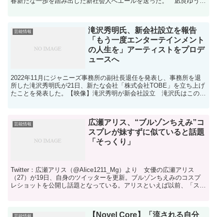
春新たな一歩を踏み出した新社会人へエールを送った。 凪良ゆう氏
による小説が原作。10歳のとき以来、誘拐事件の“被害者...
滝沢秀明氏、新会社設立を報告
芸能情報
「もう一度エンターテインメント
の人生を」アーティストをプロデ
ュースへ
2022年11月にジャニーズ事務所の副社長退任を発表し、事務所を退
所した滝沢秀明氏が21日、新たな会社「株式会社TOBE」を立ち上げ
たことを発表した。【映像】滝沢秀明が新会社設立 滝沢氏はこの
日、Twitterで生配信を行い「4年間の空白の...
広瀬アリス、“ブルゾンちえみ”コ
芸能情報
スプレが妹すずに似ていると話題
「そっくり」
Twitter：広瀬アリス（@Alice1211_Mg）より 女優の広瀬アリス
（27）が19日、自身のツイッターを更新。ブルゾンちえみのコスプ
レショットを公開し話題となっている。アリスといえば以前、「スタ
ジオで撮影してたら違う階にいました。...
【Novel Core】「流される自分
芸能情報