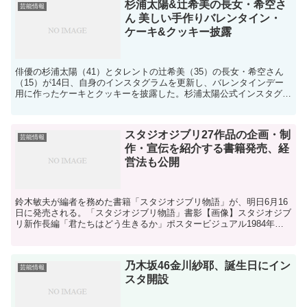
杉浦太陽&辻希美の長女・希空さ
芸能情報
ん 美しい手作りバレンタイン・
ケーキ&クッキー披露
俳優の杉浦太陽（41）とタレントの辻希美（35）の長女・希空さん
（15）が14日、自身のインスタグラムを更新し、バレンタインデー
用に作ったケーキとクッキーを披露した。杉浦太陽公式インスタグラ
ム（@sugiurataiyou_official...
スタジオジブリ27作品の企画・制
芸能情報
作・宣伝を紹介する書籍発売、経
営法も公開
鈴木敏夫が編者を務めた書籍「スタジオジブリ物語」が、明日6月16
日に発売される。「スタジオジブリ物語」書影【画像】スタジオジブ
リ新作長編「君たちはどう生きるか」ポスタービジュアル1984年公
開作「風の谷のナウシカ」をきっかけに生まれたスタジ...
乃木坂46金川紗耶、誕生日にイン
芸能情報
スタ開設