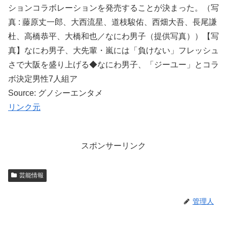
ションコラボレーションを発売することが決まった。（写
真 : 藤原丈一郎、大西流星、道枝駿佑、西畑大吾、長尾謙
杜、高橋恭平、大橋和也／なにわ男子（提供写真））【写
真】なにわ男子、大先輩・嵐には「負けない」フレッシュ
さで大阪を盛り上げる◆なにわ男子、「ジーユー」とコラ
ボ決定男性7人組ア
Source: グノシーエンタメ
リンク元
スポンサーリンク
芸能情報
管理人