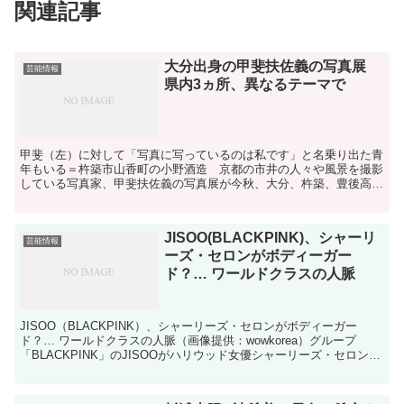
関連記事
大分出身の甲斐扶佐義の写真展
芸能情報
県内3ヵ所、異なるテーマで
甲斐（左）に対して「写真に写っているのは私です」と名乗り出た青
年もいる＝杵築市山香町の小野酒造 京都の市井の人々や風景を撮影
している写真家、甲斐扶佐義の写真展が今秋、大分、杵築、豊後高田
市の３市で開催されている。大分出身の甲斐は「３カ所同時...
JISOO(BLACKPINK)、シャーリ
芸能情報
ーズ・セロンがボディーガー
ド？… ワールドクラスの人脈
JISOO（BLACKPINK）、シャーリーズ・セロンがボディーガー
ド？… ワールドクラスの人脈（画像提供：wowkorea）グループ
「BLACKPINK」のJISOOがハリウッド女優シャーリーズ・セロンと
和やかな認証ショットを撮った。3日...