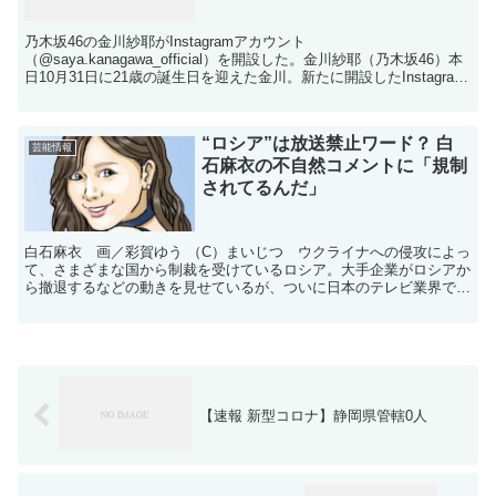
乃木坂46の金川紗耶がInstagramアカウント
（@saya.kanagawa_official）を開設した。金川紗耶（乃木坂46）本
日10月31日に21歳の誕生日を迎えた金川。新たに開設したInstagram
について「皆様に届けられる範...
“ロシア”は放送禁止ワード？ 白
芸能情報
石麻衣の不自然コメントに「規制
されてるんだ」
白石麻衣 画／彩賀ゆう （C）まいじつ ウクライナへの侵攻によっ
て、さまざまな国から制裁を受けているロシア。大手企業がロシアか
ら撤退するなどの動きを見せているが、ついに日本のテレビ業界でも
ロシアを〝NGワード〟かのように扱い出しているようだ...
【速報 新型コロナ】静岡県管轄0人