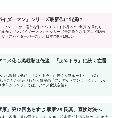
パイダーマン』シリーズ最新作に出演!?
・フンミンが、意外な形でハリウッド作品への“出演”を果たし
ベル作品『スパイダーマン』のシリーズ最新作となるアニメ映画
ザ・スパイダーバース』。日本で6月16日公...
アニメ化も掲載順は低迷…『あやトラ』に続く左遷
化も掲載順は低迷…『あやトラ』に続く左遷ルートか （C）
メ化されることが発表された人気漫画『アンデッドアンラック』。しか
少年ジャンプ』では、アニメ化決定後も...
康」第12回あらすじ 家康VS.氏真、直接対決へ
る家康」第12回より - (C) NHK 松本潤が主演を務めるNHK大