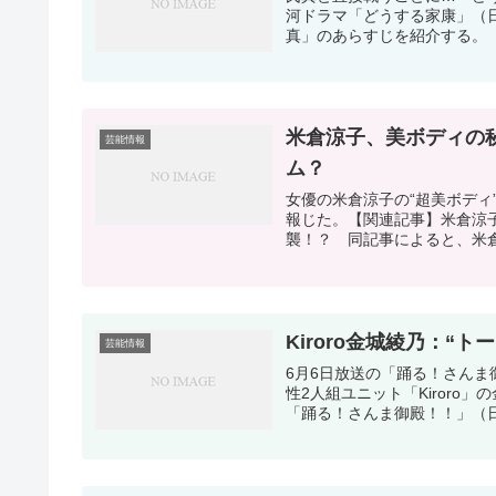
河ドラマ「どうする家康」（日
真」のあらすじを紹介する。 
米倉涼子、美ボディの
芸能情報
ム？
女優の米倉涼子の“超美ボディ
報じた。【関連記事】米倉涼
襲！？ 同記事によると、米倉
Kiroro金城綾乃：“
芸能情報
6月6日放送の「踊る！さんま
性2人組ユニット「Kiroro
「踊る！さんま御殿！！」（日