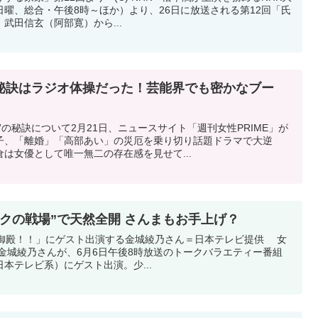
曜、総合・午後8時～ほか）より、26日に放送される第12回「氏
武田信玄（阿部寛）から...
秘訣はラジオ体操だった！芸能界でも密かなブー
”の秘訣について2月21日、ニュースサイト「週刊女性PRIME」が
子、「離婚」「高部あい」の災厄を乗り切り話題ドラマで大逆
は女優として唯一無二の存在感を見せて...
トークの戦場”で天然全開 さんまもお手上げ？
御殿！！」にゲスト出演する金城綾乃さん＝日本テレビ提供 女
」の金城綾乃さんが、6月6日午後8時放送のトークバラエティー番組
本テレビ系）にゲスト出演。少...