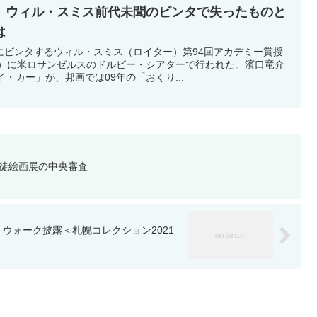
】ウィル・スミス前代未聞のビンタで失ったものと
は
にビンタするウィル・スミス（ロイター）第94回アカデミー賞授
日）に米ロサンゼルスのドルビー・シアターで行われた。濱口竜介
・カー」が、邦画では09年の「おくり...
生徒絵画展の中央審査
ウォーク披露＜札幌コレクション2021