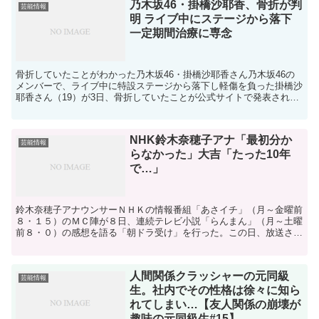
乃木坂46・掛橋沙耶香、骨折が判
芸能情報
明 ライブ中にステージから落下
一定期間治療に専念
骨折していたことがわかった乃木坂46・掛橋沙耶香さん乃木坂46の
メンバーで、ライブ中に特設ステージから落下し軽傷を負った掛橋沙
耶香さん（19）が3日、骨折していたことが公式サイトで発表されま
した。掛橋さんは8月29日、神宮球場で開催された『...
NHK鈴木奈穂子アナ「最初分か
芸能情報
らなかった」大吉「たった10年
で…」
鈴木奈穂子アナウンサーＮＨＫの情報番組「あさイチ」（月～金曜前
８・１５）のＭＣ陣が８日、連続テレビ小説「らんまん」（月～土曜
前８・０）の感想を語る「朝ドラ受け」を行った。この日、放送され
た「らんまん」第２６回についてお笑いコンビ、博多華丸・...
人間関係クラッシャーの元同級
芸能情報
生。社内でその性格は徐々に知ら
れてしまい…【友人関係の崩壊が
趣味の元同級生#15】