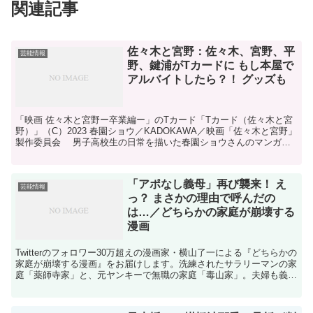
関連記事
佐々木と宮野：佐々木、宮野、平
芸能情報
野、鍵浦がTカードに もし本屋で
アルバイトしたら？！ グッズも
「映画 佐々木と宮野ー卒業編ー」のTカード「Tカード（佐々木と宮
野）」（C）2023 春園ショウ／KADOKAWA／映画「佐々木と宮野」
製作委員会 男子高校生の日常を描いた春園ショウさんのマンガが
原作のアニメ「佐々木と宮野」の劇場版「映...
「アポなし義母」再び襲来！ え
芸能情報
っ？ まさかの理由で呼んだの
は…／どちらかの家庭が崩壊する
漫画
Twitterのフォロワー30万超えの漫画家・横山了一による『どちらかの
家庭が崩壊する漫画』をお届けします。洗練されたサラリーマンの家
庭「薬師寺家」と、元ヤンキーで無職の家庭「毒山家」。夫婦も義母
も、考え方も、何もかもが正反対の2つの家庭の...