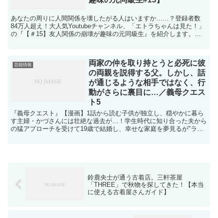
あなたの周りに人間関係を壊したがる人はいますか……？登録者数
84万人超え！大人気Youtubeチャンネル、「エトラちゃんは見た！」
の『【＃15】友人関係の崩壊が趣味の元同級生』を紹介します。
【前回のあらすじ】容姿から仕事の事まで非難する元同...
両家の仲を取り持とうと必死に彼
芸能情報
の両親を説得する父。しかし、話
が通じるような相手ではなく、行
動がさらに裏目に…／義母クエス
ト5
『義母クエスト』【漫画】1話から読む子供が独立し、穏やかに暮ら
す主婦・かづさんには壮絶な過去が…！学生時代に知り合った夫から
の猛アプローチを受けて19歳で結婚し、幸せな家庭を夢見るが"ラス
ボス"義母の襲来で状況は一転します。「嫁は私の言いな...
鈴鹿央士が通う古着店。三軒茶屋
「THREE」で秋物を探してきた！【本当
に使える古着屋さんガイド】