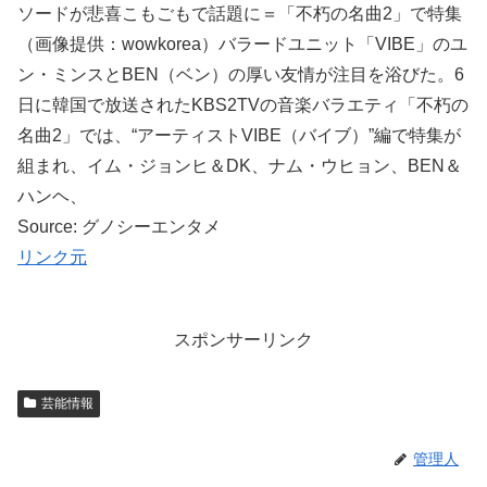
ソードが悲喜こもごもで話題に＝「不朽の名曲2」で特集
（画像提供：wowkorea）バラードユニット「VIBE」のユ
ン・ミンスとBEN（ベン）の厚い友情が注目を浴びた。6
日に韓国で放送されたKBS2TVの音楽バラエティ「不朽の
名曲2」では、“アーティストVIBE（バイブ）”編で特集が
組まれ、イム・ジョンヒ＆DK、ナム・ウヒョン、BEN＆
ハンヘ、
Source: グノシーエンタメ
リンク元
スポンサーリンク
芸能情報
管理人