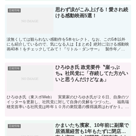
思わず涙がこみ上げる！愛され続
芸能情報
ける感動映画5選！
涙無くしては観られない感動作を5本セレクト。なお、この5本以外
にも紹介しているので、気になる人は【まとめ】絶対に泣ける感動映
画40本！をチェックしてみて！『リトル・ダンサー』 製作年／
2000年 監督／スティーヴン・ダルドリー 出演／ジェ...
ひろゆき氏 政党要件〝崖っぷ
芸能情報
ち〟社民党に「存続してた方がい
いと思うんだけどなぁ」
ひろゆき氏（東スポWeb） 実業家のひろゆき氏が２６日、自身のツ
イッターを更新し、社民党に対して自身の見解をつづった。 福島瑞
穂党首率いる社民党は昨年１０月の衆院選の獲得議席はわずか１。得
票率は１・７７％に沈んだ。現在、同党の国会議員は参院...
かまいたち濱家、10年前に副業で
芸能情報
居酒屋経営も1年もたずに閉店…