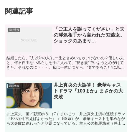
関連記事
「ご主人を譲ってください」と夫
芸能情報
の浮気相手から言われた32歳女。
ショックのあまり…
結婚したら、“夫以外の人”に一生ときめいちゃいけないの？優しい夫
と、何不自由ない暮らしを手に入れて、“良き妻”でいようと心がけて
きた。それなのに・・・。私は一体いつから、“妻であること”に息苦
しさを感じるようになったんだろう。◆これまでのあ...
井上真央の大誤算！ 豪華キャス
芸能情報
トドラマ『100よか』まさかの大
失敗
井上真央 画／彩賀ゆう （C）まいじつ 井上真央主演の連続ドラマ
『100万回 言えばよかった』（TBS系）が、豪華キャストを集めなが
ら大失敗に終わったと話題になっている。主人公の相馬悠依（井上）
が、何者かに殺されて幽霊になった恋人の鳥野直木...