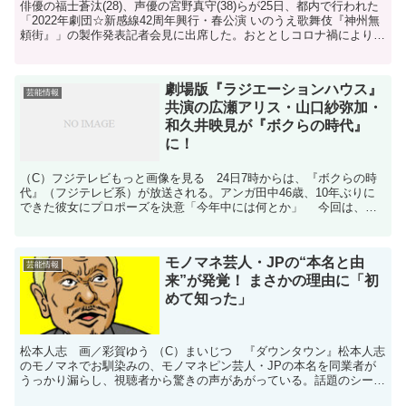
俳優の福士蒼汰(28)、声優の宮野真守(38)らが25日、都内で行われた
「2022年劇団☆新感線42周年興行・春公演 いのうえ歌舞伎『神州無
頼街』」の製作発表記者会見に出席した。おととしコロナ禍により公
演がかなわなかった同舞台を、満を持して...
劇場版『ラジエーションハウス』
芸能情報
共演の広瀬アリス・山口紗弥加・
和久井映見が『ボクらの時代』
に！
（C）フジテレビもっと画像を見る 24日7時からは、『ボクらの時
代』（フジテレビ系）が放送される。アンガ田中46歳、10年ぶりに
できた彼女にプロポーズを決意「今年中には何とか」 今回は、女
優の広瀬アリス、山口紗弥加、和久井映見の3人が鼎談...
モノマネ芸人・JPの“本名と由
芸能情報
来”が発覚！ まさかの理由に「初
めて知った」
松本人志 画／彩賀ゆう （C）まいじつ 『ダウンタウン』松本人志
のモノマネでお馴染みの、モノマネピン芸人・JPの本名を同業者が
うっかり漏らし、視聴者から驚きの声があがっている。話題のシーン
が放送されたのは、12月8日の『ダウンタウンDX』（...