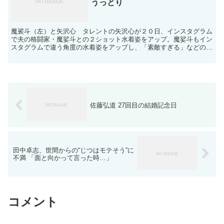
うっとり
魔裟斗（左）と矢沢心 タレントの矢沢心が２０日、インスタグラム
で夫の格闘家・魔娑斗との２ショット水着姿をアップ。魔娑斗もイン
スタグラムで違う角度の水着姿をアップし、「素敵すぎる」などの声
が寄せられている。 矢沢と魔娑斗は麦わら帽子にサングラ...
佐藤弘道 27回目の結婚記念日
田中卓志、世間からの“じつはモテそう”に
不満 「面と向かって言った時…」
コメント