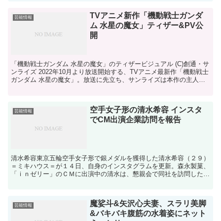
TVアニメ新作「機動戦士ガンダ
芸能情報
ム 水星の魔女」ティザー&PV公
開
「機動戦士ガンダム 水星の魔女」のティザービジュアル (C)創通・サ
ンライズ 2022年10月より放送開始する、TVアニメ最新作「機動戦士
ガンダム 水星の魔女」。放送に先立ち、サンライズは本作の主人公
と主人公機が描かれたティザービ...
空手女子形の清水希容 インスタ
芸能情報
でCM出演企業訪問を報告
清水希容東京五輪空手女子形で銀メダルを獲得した清水希容（２９）
＝ミキハウス＝が１４日、自身のインスタグラムを更新。森永製菓、
「ｉｎゼリー」のＣＭに出演中の清水は、懇親会で同社を訪問したこ
とを報告した。自身の写真パネルにサインを書く動画などを...
魔娑斗&矢沢心夫妻、スラリ美脚
芸能情報
&バキバキ腹筋の水着姿にネット