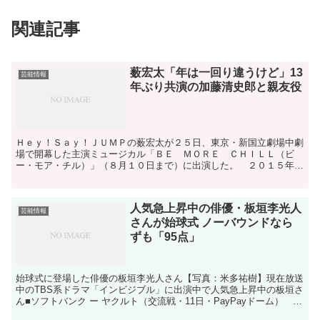
関連記事
薮宏太「年は一回り違うけど」13
芸能情報
年ぶり共演の加藤清史郎と親友役
Ｈｅｙ！Ｓａｙ！ＪＵＭＰの薮宏太が２５日、東京・新国立劇場中劇
場で開幕した主演ミュージカル「ＢＥ ＭＯＲＥ ＣＨＩＬＬ（ビ
ー・モア・チル）」（８月１０日まで）に出演した。 ２０１５年に
米ニュージャージー州で誕生し、楽曲がＳＮＳを通じて世界的...
人気急上昇中の俳優・板垣李光人
芸能情報
さんが始球式 ノーバウンドなら
ずも「95点」
始球式に登場した俳優の板垣李光人さん【写真：米多祐樹】現在放送
中のTBS系ドラマ「インビジブル」に出演中で人気急上昇中の板垣さ
ん■ソフトバンク ー ヤクルト（交流戦・11日・PayPayドーム） 11
日にPayPayドームで行われたソフトバ...