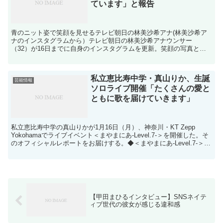
ています」と報告
青のニット姿で笑顔を見せるテレビ朝日の林美沙希アナ(林美沙希ア
ナのインスタグラムから）テレビ朝日の林美沙希アナウンサー
（32）が16日までに自身のインスタグラムを更新。笑顔の写真とと
もに休み中であることを報告した。「今週はおやすみ頂いていま...
私立恵比寿中学・真山りか、生誕
芸能情報
ソロライブ開催「たくさんの愛と
ともに歌を届けていきます」
私立恵比寿中学の真山りかが1月16日（月）、神奈川・KT Zepp
Yokohamaでライブイベント＜まやまにあ-Level.7-＞を開催した。そ
のオフィシャルレポートをお届けする。◆＜まやまにあ-Level.7-＞画
像 ◆ ◆ ...
【甲田まひるインタビュー】SNSネイテ
ィブ世代の彼女が感じる違和感