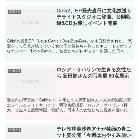
Girls2、EP発売当日に文化放送サ
芸能情報
テライトスタジオに登場。公開収
録&CDお渡しイベント開催
Girls²の最新EP『Love Genic / Bye-Bye-Bye』が本日発売された。 恋
愛をして日常が映えていく女の子の気持ちを歌ったキュートでポップ
なナンバー「Love Genic」、彼女たちがレギュラー出演した日本テ
レビ『この恋...
ロシア・サハリンで生きる女性た
芸能情報
ち 新田樹さんの写真展 60点展示
受賞作の写真集「Sakhalin」を手にする新田樹さん＝東京都港区の富
士フイルムフォトサロンで、明珍美紀撮影 ロシア・サハリン（樺
太）で生きる残留韓国・朝鮮人、日本人の女性たちに視点を置いた写
真集「Sakhalin（サハリン）」などで第31...
テレ朝林美沙希アナが笑顔の青ニ
芸能情報
ット姿公開「今週はおやすみ頂い