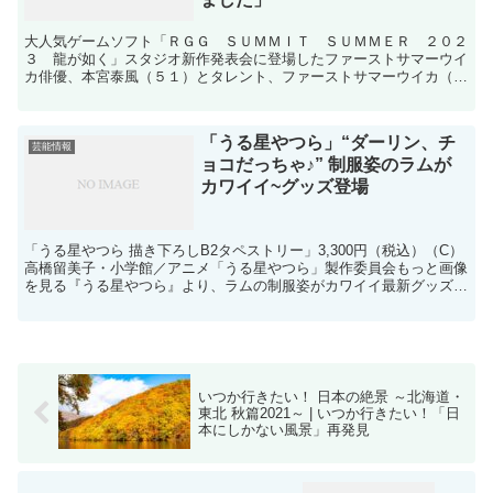
大人気ゲームソフト「ＲＧＧ ＳＵＭＭＩＴ ＳＵＭＭＥＲ ２０２
３ 龍が如く」スタジオ新作発表会に登場したファーストサマーウイ
カ俳優、本宮泰風（５１）とタレント、ファーストサマーウイカ（３
３）が１６日、大人気ゲームソフト「ＲＧＧ ＳＵＭＭＩＴ...
「うる星やつら」“ダーリン、チ
芸能情報
ョコだっちゃ♪” 制服姿のラムが
カワイイ~グッズ登場
「うる星やつら 描き下ろしB2タペストリー」3,300円（税込）（C）
高橋留美子・小学館／アニメ「うる星やつら」製作委員会もっと画像
を見る『うる星やつら』より、ラムの制服姿がカワイイ最新グッズが
登場。現在、ECサイト「ペンパレオンラインショ...
いつか行きたい！ 日本の絶景 ～北海道・
東北 秋篇2021～ | いつか行きたい！「日
本にしかない風景」再発見