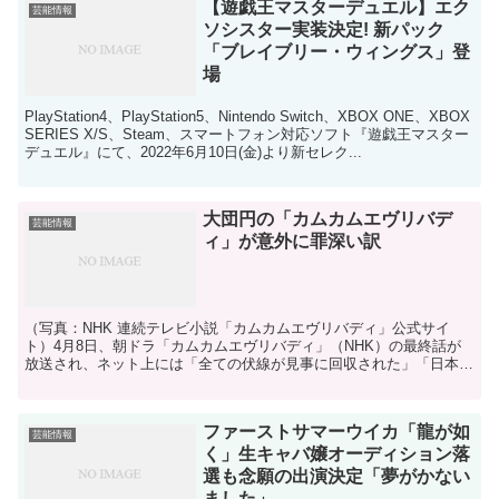
【遊戯王マスターデュエル】エク
芸能情報
ソシスター実装決定! 新パック
「ブレイブリー・ウィングス」登
場
PlayStation4、PlayStation5、Nintendo Switch、XBOX ONE、XBOX
SERIES X/S、Steam、スマートフォン対応ソフト『遊戯王マスター
デュエル』にて、2022年6月10日(金)より新セレク...
大団円の「カムカムエヴリバデ
芸能情報
ィ」が意外に罪深い訳
（写真：NHK 連続テレビ小説「カムカムエヴリバディ」公式サイ
ト）4月8日、朝ドラ「カムカムエヴリバディ」（NHK）の最終話が
放送され、ネット上には「全ての伏線が見事に回収された」「日本の
ドラマも捨てたもんじゃない」「終わって寂しいし、もう...
ファーストサマーウイカ「龍が如
芸能情報
く」生キャバ嬢オーディション落
選も念願の出演決定「夢がかない
ました」