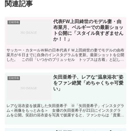
関連記事
代表FW上田綺世のモデル妻・由
芸能情報
布菜月、ベルギーでの最新ショッ
ト公開に「スタイル良すぎません
か！！」
サッカー・カタールＷ杯の日本代表ＦＷ上田綺世の妻でモデルの由布
菜月が６日までに自身のインスタグラムを更新。最新ショットを公開
した。 この日「いつかのブリュッセル トップスは古着」と記し、
ベルギーの首都・ブリュッセルで撮影した最新ショットをア...
矢田亜希子、レアな“温泉浴衣”姿
芸能情報
をファン絶賛「めちゃくちゃ可愛
い」
レアな浴衣姿を披露した矢田亜希子 ※「矢田亜希子」インスタグラ
ム＜画像をもっとみる＞ 女優の矢田亜希子が21日にインスタグラ
ムを公開。笑顔の浴衣姿を写真で披露すると、ファンからは「貴重
ー」「めちゃくちゃ可愛い」といったコメントが相次いだ。【...