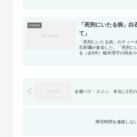
「死刑にいたる病」白
芸能情報
て」
「死刑にいたる病」のティー
石和彌が参加した。「死刑に
る（全6件）櫛木理宇の同名小
女優パク・スジン、本当に2児の
帰宅時間を連絡しな