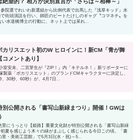
は絶望的？ 相方が決別宣言か「さらば～相棒～」
 参院選でれいわ新選組から比例代表で出馬した『浅草キッド』水
市内で街頭演説を行い、師匠のビートたけしのギャグ〝コマネチ〟を
い水道橋博士の行動に、ネット上では呆れ...
ポカリスエット初のW ヒロインに！新CM「青が舞
【コメントあり】
小室安未、二宮芽生が『ZIP！』内「キテルネ！」新リポーターに
大塚製薬「ポカリスエット」のブランドCMキャラクターに決定し、
、30秒、60秒）が、4月7日...
特別公開される「書写山新緑まつり」開催！GWは
う
絶景にうっとり【姫路】重要文化財が特別公開される「書写山新緑
で初夏を感じよう木々の緑がまぶしく感じられる今日この頃。「書
・美術工芸館」で5月3日(水・祝)～5...