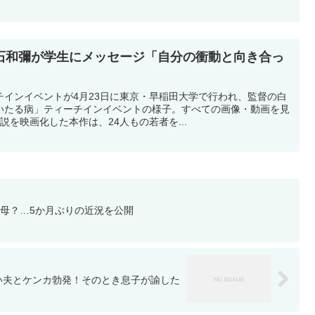
石和彌が学生にメッセージ「自分の衝動と向き合っ
チインイベントが4月23日に東京・早稲田大学で行われ、監督の白
いたる病」ティーチインイベントの様子。すべての画像・動画を見
説を映画化した本作は、24人もの若者を...
母？…5か月ぶりの近況を公開
い夫とケンカ勃発！そのとき息子が諭した