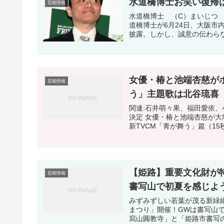
水道橋博士お笑い復帰
芸能情報
水道橋博士 （C）まいじつ
道橋博士が6月24日、大阪
披露。しかし、誠意の伝わらな
女優・椿と池端杏慈が
芸能情報
う」主題歌は北谷琉喜
関連:石井萌々果、福田愛依、
決定 女優・椿と池端杏慈が
新TVCM「青が舞う」篇（15秒
【姫路】重要文化財が
芸能情報
書写山で初夏を感じよ
みずみずしい若葉が茂る新緑
まつり」開催！GWは書写山
寫山圓教寺」と「姫路市書写の里