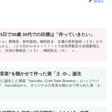
管理人
3日で30歳 30代での目標は「作っていきたい」
から）豊嶋花、有村架純、嶋田鉄太 女優の有村架純（２９）が５
ろさん」（２３日からＮｅｔｆｌｉｘで全世界配信＆全国劇場公
、共演の豊嶋花（１５）、嶋田鉄太（９）、ｖ...
音楽”を聴かせて作った酒「土 -D-」誕生
した酒蔵「haccoba -Craft Sake Brewery-」(ハッコウバ
haccoba)から、オリジナルの音楽を聴かせて作られた酒「土 -