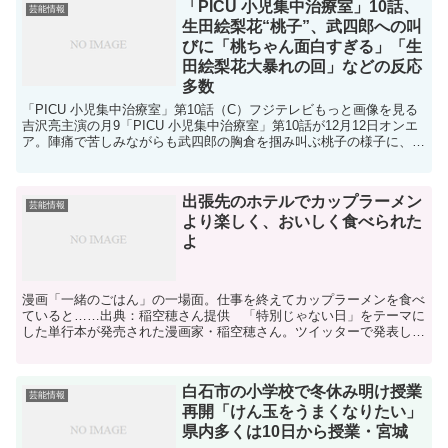
「PICU 小児集中治療室」10話、
芸能情報
生田絵梨花“桃子”、武四郎への叫
びに「桃ちゃん面白すぎる」「生
田絵梨花大暴れの回」などの反応
多数
「PICU 小児集中治療室」第10話（C）フジテレビもっと画像を見る
吉沢亮主演の月9「PICU 小児集中治療室」第10話が12月12日オンエ
ア。陣痛で苦しみながらも武四郎の胸倉を掴み叫ぶ桃子の様子に、視
聴者からは「桃ちゃん面白すぎるぞ」「生...
出張先のホテルでカップラーメン
芸能情報
より楽しく、おいしく食べられた
よ
漫画「一緒のごはん」の一場面。仕事を終えてカップラーメンを食べ
ていると……出典：稲空穂さん提供 「特別じゃない日」をテーマに
した単行本が発売された漫画家・稲空穂さん。ツイッターで発表して
注目を集めた漫画「一緒のごはん」に込めた思いを聞きまし...
白石市の小学校で冬休み明け授業
芸能情報
再開「けん玉をうまくなりたい」
県内多くは10日から授業・宮城