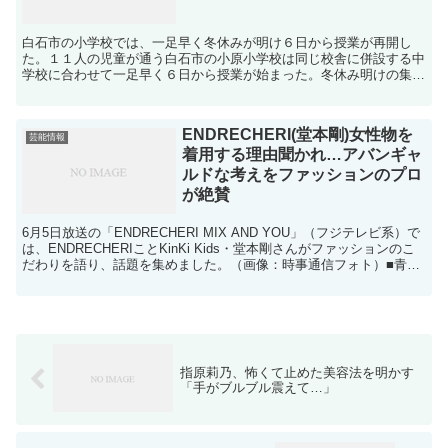
白石市の小学校では、一足早く冬休みが明け６日から授業が再開し
た。１１人の児童が通う白石市の小原小学校は同じ校舎に併設する中
学校に合わせて一足早く６日から授業が始まった。冬休み明けの集会
では武田義弘校長が「新しいことに挑戦し成長できたと感じら...
ENDRECHERI(堂本剛)女性物を
芸能情報
着用する理由聞かれ…アバンギャ
ルドな考えをファッションのプロ
が絶賛
6月5日放送の「ENDRECHERI MIX AND YOU」（フジテレビ系）で
は、ENDRECHERIことKinKi Kids・堂本剛さんがファッションのこ
だわりを語り、話題を集めました。（画像：時事通信フォト）■青野
賢一がENDRECH...
指原莉乃、怖くて止めた美容法を明かす
「手がブルブル震えて…」