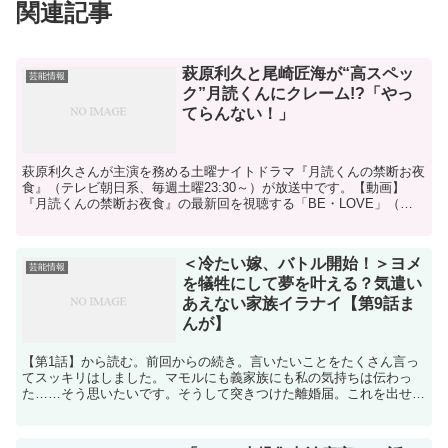
関連記事
萩原利久と尾崎匠海が“高スペッ
芸能情報
ク”月読くんにクレーム!?「やっ
てらんない！」
萩原利久さんが主演を務める土曜ナイトドラマ『月読くんの禁断お夜
食』（テレビ朝日系、毎週土曜23:30～）が放送中です。【動画】
『月読くんの禁断お夜食』の最新回を視聴する「BE・LOVE」（講
談社）で連載中のアサダニッキによる同名コミックをド...
＜冷たい嫁、バトル開始！＞ヨメ
芸能情報
を犠牲にして夢を叶える？気遣い
あえない家族イラナイ【第9話ま
んが】
【第1話】から読む。前回からの続き。言いたいことをたくさん言っ
てスッキリはしました。マモルにも義家族にも私の気持ちは伝わっ
た……そう思いたいです。そうして突きつけた離婚届。これを出せ
ば、私の本気がしっかり伝わりますよね？【第10話】へ続く。...