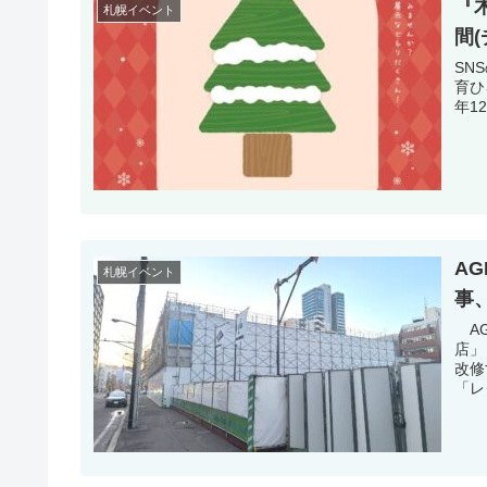
『
札幌イベント
間(
SNSのフ
育ひ
年12
A
札幌イベント
事
AG
店」
改修
「レ