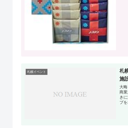
札
札幌イベント
施
大晦
商業
きに
プを示