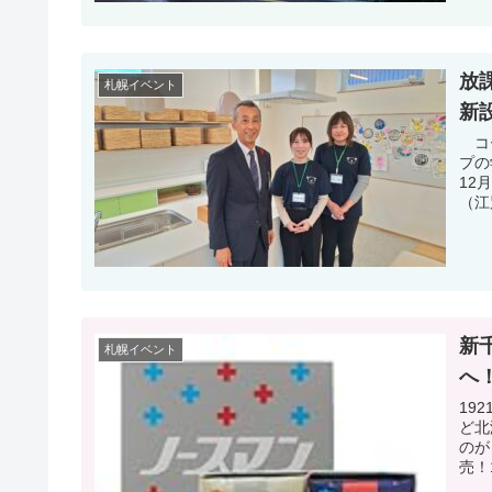
放
札幌イベント
新
コー
プの
12
（江
新
札幌イベント
へ
19
ど北
のが
売！