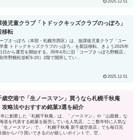
2025.12.01
課後児童クラブ「トドックキッズクラブのっぽろ」
設移転
プさっぽろ（本部・札幌市西区）は、放課後児童クラプ「コー
学童 トドックキッズクラブのっぽろ」を新設移転、きょう2025年
月1日から運営を開始する。同年4月に旧「コープさっぽろ野幌店」
別市野幌松並町9-20）2階で開所してい...
2025.12.01
千歳空港で「生ノースマン」買うなら札幌千秋庵
！攻略法やおすすめ銘菓3選を紹介
21年に創業した「札幌千秋庵」は、「ノースマン」や「山親爺」な
海道を代表する銘菓を販売している人気店。ここ数年特に人気な
「生ノースマン」で、「札幌千秋庵 新千歳空港店」でも毎日完
1個からバラ買いできるのが嬉しいポイントで、空...