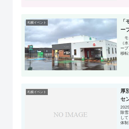
「
札幌イベント
ー
モス
（水
ープ
移転
厚
札幌イベント
セ
20
除雪
して
体制