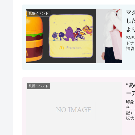
マク
札幌イベント
した
よ
SNSのフ
ドナ
福袋2
“
札幌イベント
ー
印象
科」
記）
拡大