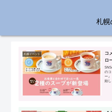
札幌
コ
札幌イベント
ロ
SNSのフ
のコ
ー』
始し