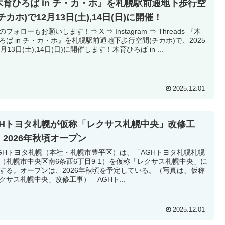
木育ひろば in チ・カ・ホ』を札幌駅前通地下歩行空
チカホ)で12月13日(土),14日(日)に開催！
ォローもお願いします！⇒ X ⇒ Instagram ⇒ Threads 『木
ろば in チ・カ・ホ』を札幌駅前通地下歩行空間(チカホ)で、2025
月13日(土),14日(日)に開催します！木育ひろば in ...
2025.12.01
GHトヨタ札幌が仮称「レクサス札幌中央」改修工
、2026年秋頃オープン
Hトヨタ札幌（本社・札幌市豊平区）は、「AGHトヨタ札幌札幌
（札幌市中央区南6条西6丁目9-1）を仮称「レクサス札幌中央」に
する。オープンは、2026年秋頃を予定している。（写真は、仮称
クサス札幌中央」改修工事） AGHト...
2025.12.01