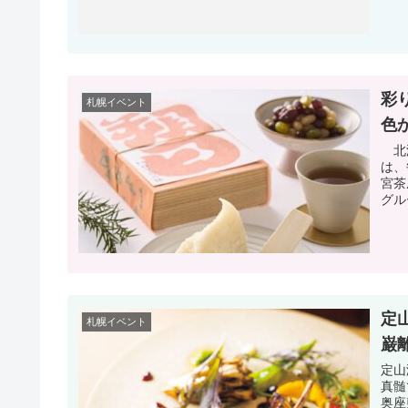
彩
札幌イベント
色
北海
は、
宮茶
グル
定
札幌イベント
巌
定山
真髄
奥座