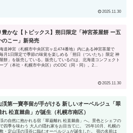
2025.11.30
り豊かな【トピックス】朔日限定「神宮茶屋餅 ー五
かのこー」新発売
道神宮（札幌市中央区宮ヶ丘474番地）内にある神宮茶屋で
毎月1日限定で季節の味覚を楽しめる「朔日（ついたち）限定 神
屋餅」を販売している。販売しているのは、北海道コンフェクト
ープ（本社・札幌市中央区）のCOC（同・同）。2...
2025.11.30
山渓第一寶亭留が手がける 新しいオーベルジュ「翠
離れ 松直棘曲」が誕生（札幌市南区）
渓の自然に抱かれる宿「翠巌離れ 松直棘曲」へ。景色とシェフの
で四季を味わう 大人の隠れ家をお目当てに。 '25年10月、札幌の
敷・定山渓の渓谷に臨むオーベルジュが誕生した。 宿の名前は