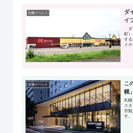
ダ
札幌イベント
イ
ダイ
町）
する
イチ
こ
札幌イベント
幌
札幌
スタ
市観
す。