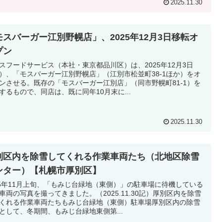
2025.11.30
モスバーガー江別野幌店」、2025年12月3日移転オ
プン
フードサービス（本社・東京都品川区）は、2025年12月3日
）、「モスバーガー江別野幌店」（江別市松並町38-1ほか）をオ
ンさせる。既存の「モスバーガー江別店」（同市野幌町81-1）を
するもので、同店は、既に同年10月末に...
2025.11.30
別区内を除雪してくれる作業車両たち（北地区除雪
ンター）【札幌市厚別区】
25年11月上旬、「もみじ台緑地（東側）」の駐車場に待機している
車両の写真を撮ってきました。（2025.11.30記）厚別区内を除雪
くれる作業車両たちもみじ台緑地（東側）駐車場厚別区内の除雪
として、冬期間、もみじ台緑地東側第...