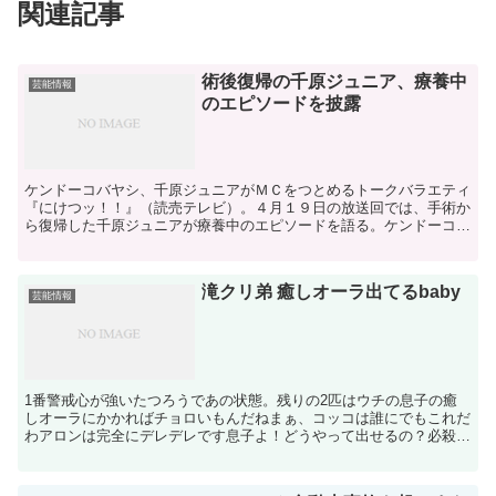
関連記事
術後復帰の千原ジュニア、療養中
芸能情報
のエピソードを披露
ケンドーコバヤシ、千原ジュニアがＭＣをつとめるトークバラエティ
『にけつッ！！』（読売テレビ）。４月１９日の放送回では、手術か
ら復帰した千原ジュニアが療養中のエピソードを語る。ケンドーコバ
ヤシ（左）と千原ジュニア(C)ytv先日、股関節の手術...
滝クリ弟 癒しオーラ出てるbaby
芸能情報
1番警戒心が強いたつろうであの状態。残りの2匹はウチの息子の癒
しオーラにかかればチョロいもんだねまぁ、コッコは誰にでもこれだ
わアロンは完全にデレデレです息子よ！どうやって出せるの？必殺の
α波 Source: グノシーエンタメ