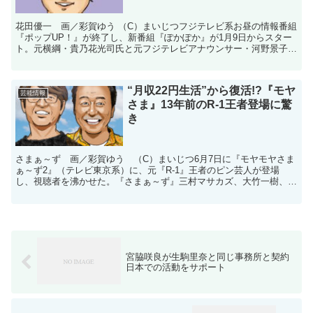
花田優一 画／彩賀ゆう （C）まいじつフジテレビ系お昼の情報番組
『ポップUP！』が終了し、新番組『ぽかぽか』が1月9日からスター
ト。元横綱・貴乃花光司氏と元フジテレビアナウンサー・河野景子の
娘で、タレントの白河れいが芸能界デビューし、話題に...
“月収22円生活”から復活!?『モヤ
芸能情報
さま』13年前のR-1王者登場に驚
き
さまぁ～ず 画／彩賀ゆう （C）まいじつ6月7日に『モヤモヤさま
ぁ～ず2』（テレビ東京系）に、元『R-1』王者のピン芸人が登場
し、視聴者を沸かせた。『さまぁ～ず』三村マサカズ、大竹一樹、田
中瞳アナウンサーが訪れたのは、下町風情が残る街・本郷...
宮脇咲良が生駒里奈と同じ事務所と契約
日本での活動をサポート