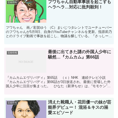
フワちゃん自動車事故を起こすも
芸能情報
ヘラヘラ…対応に批判殺到！
フワちゃん 画／彩賀ゆう （C）まいじつタレントでユーチューバー
のフワちゃんが5月9日、自身のYouTubeチャンネルを更新。指原莉乃
とのドライブ動画で事故を起こし、物議を醸している。『さっしー乗
せて普通に事故るふわちゃん』と題されたショー...
最後に出てきた謎の外国人少年に
芸能情報
騒然…『カムカム』第66話
『カムカムエヴリバディ』第65話 （ｃ）NHK 連続テレビ小説
『カムカムエヴリバディ』第66話が3日放送され、最後に登場した外
国人少年に注目が集まった。 ひなた（新津ちせ）は、“モモケン”こ
と憧れの桃山剣之介（尾上菊之助）のサイン会に行くた...
消えた靴職人・花田優一の妹が芸
芸能情報
能界デビュー！ 混浴＆キスの溺
愛エピソード