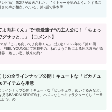
テレビ系）第2話が放送された。〝タトゥーを認めよう〟とするス
きの声が相次いでいる。第2話で柊木雫...
てよ向井くん」で“恋愛迷子”の主人公に！「ちょっ
でグサッと…」【コメント】
マが『こっち向いてよ向井くん』に決定！2022年の「第13回
賞、FEEL YOUNGにて連載中の、ねむようこ氏による同名漫画が原
界一難しい恋」以来の約7...
くじの全ラインナップ公開！キュートな「ピカチュ
0アイテムを用意
全ラインナップ公開！キュートな「ピカチュウ」ぬいぐるみなど、
見るBANDAI SPIRITSは、ハズレなしのキャラクターくじ「一番
EETS」の...