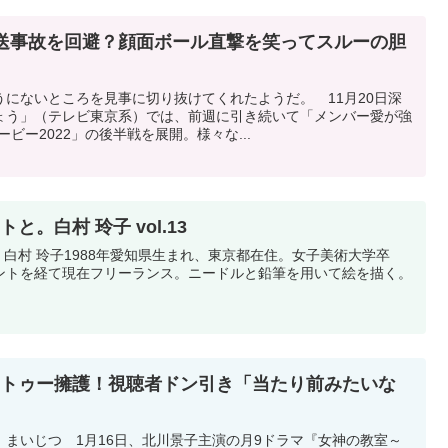
放送事故を回避？顔面ボール直撃を笑ってスルーの胆
にないところを見事に切り抜けてくれたようだ。 11月20日深
ょう」（テレビ東京系）では、前週に引き続いて「メンバー愛が強
ビー2022」の後半戦を展開。様々な...
。白村 玲子 vol.13
o hakumura 白村 玲子1988年愛知県生まれ、東京都在住。女子美術大学卒
ントを経て現在フリーランス。ニードルと鉛筆を用いて絵を描く。
タトゥー擁護！視聴者ドン引き「当たり前みたいな
）まいじつ 1月16日、北川景子主演の月9ドラマ『女神の教室～