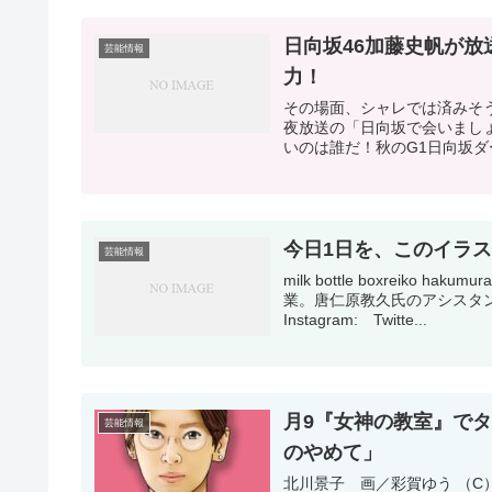
日向坂46加藤史帆が
芸能情報
力！
その場面、シャレでは済みそう
夜放送の「日向坂で会いまし
いのは誰だ！秋のG1日向坂ダー
今日1日を、このイラストと
芸能情報
milk bottle boxreik
業。唐仁原教久氏のアシスタ
Instagram: Twitte...
月9『女神の教室』で
芸能情報
のやめて」
北川景子 画／彩賀ゆう （C