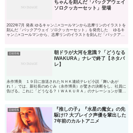
ちゃんを刻んだ「パックアウェイ
ソロクッカーセット」登場
2022年7月 発表 ゆるキャン△×コールマンから志摩リンのイラストを
刻んだ「パックアウェイ ソロクッカーセット」を発売した ゆるキ
ャン△×コールマンから、志摩リンのイラストを刻んだ「パックアウ
ェイ ソロクッカーセット」を、...
朝ドラが大河を意識？「どうなる
芸能情報
IWAKURA」ナレで終了【ネタバ
レ】
永作博美 １９日に放送されたＮＨＫ連続テレビ小説「舞いあが
れ！」では、新社長のめぐみ（永作博美）が驚きの決断をし、社員に
告げる。これに「どうなる？ＩＷＡＫＵＲＡ」のナレーションが重な
り、大河ドラマ「どうする家康」を思い起こさせる終わり方とな...
『推しの子』『水星の魔女』の先
芸能情報
駆け!? 大ブレイク声優を輩出した
7年前のカルトアニメ