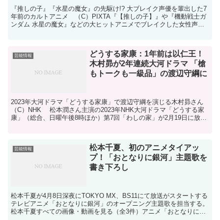
『推しの子』『水星の魔女』の先駆け!? 大ブレイク声優を輩出した7
年前のカルトアニメ （C）PIXTA『【推しの子】』や『機動戦士ガ
ンダム 水星の魔女』などの大ヒットアニメでブレイクした女性声優
たちには、とある共通点が存在するという。それは...
どうする家康：1年前は以仁王！
芸能情報
木村昴が2年連続大河ドラマ 「槍
もトークも一級品」の渡辺守綱に
2023年大河ドラマ「どうする家康」で渡辺守綱を演じる木村昴さん
（C）NHK 松本潤さん主演の2023年NHK大河ドラマ「どうする家
康」（総合、日曜午後8時ほか）第7回「わしの家」が2月19日に放送
される。同回から、人気声優の木村昴さ...
松本千夏、初のアニメタイアッ
芸能情報
プ！「おとなりに銀河」主題歌を
書き下ろし
松本千夏が4月8日深夜にTOKYO MX、BS11にて放送がスタートする
テレビアニメ「おとなりに銀河」のオープニング主題歌を担当する。
松本千夏すべての画像・動画を見る（全3件）アニメ「おとなりに銀
河」は、講談社「good!アフタヌーン」にて...