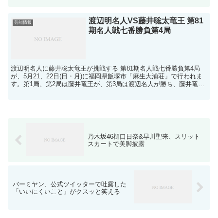
渡辺明名人VS藤井聡太竜王 第81
芸能情報
期名人戦七番勝負第4局
渡辺明名人に藤井聡太竜王が挑戦する 第81期名人戦七番勝負第4局
が、5月21、22日(日・月)に福岡県飯塚市「麻生大浦荘」で行われま
す。第1局、第2局は藤井竜王が、第3局は渡辺名人が勝ち、藤井竜王
の2勝1敗で本局を迎えます。渡辺名人VS藤井...
乃木坂46樋口日奈&早川聖来、スリット
スカートで美脚披露
バーミヤン、公式ツイッターで吐露した
「いいにくいこと」がクスッと笑える